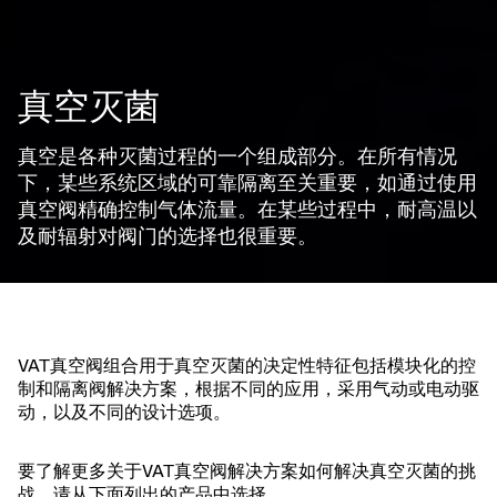
真空灭菌
真空是各种灭菌过程的一个组成部分。在所有情况
下，某些系统区域的可靠隔离至关重要，如通过使用
真空阀精确控制气体流量。在某些过程中，耐高温以
及耐辐射对阀门的选择也很重要。
VAT真空阀组合用于真空灭菌的决定性特征包括模块化的控
制和隔离阀解决方案，根据不同的应用，采用气动或电动驱
动，以及不同的设计选项。
要了解更多关于VAT真空阀解决方案如何解决真空灭菌的挑
战，请从下面列出的产品中选择。