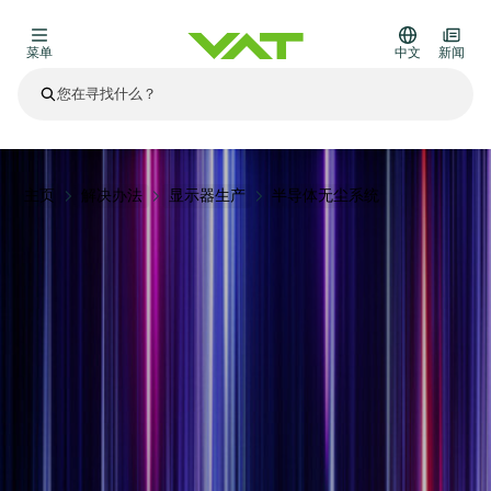
菜单
中文
新闻
最新资讯
查看所有新闻
关于VAT
主页
解决办法
显示器生产
半导体无尘系统
真空阀
其他产品
法兰连接与密封
医疗和制药应用
解决办法
真空控制阀
半导体生产
过程控制和隔离
显示干式蚀刻
真空炉
太阳能薄膜沉积
空间模拟
升级和改造解决方案
Financial reports
运动部件
科学仪器
产品服务
真空隔离阀
基质转移
显示器生产
溅射
真空运输
半导体无尘系统
高能物理学
零部件
Presentations
VAT边缘焊接金属波纹管
企业责任
VAT真空闸阀
半导体无尘系统
薄膜封装(CVD)
科学仪器和医学
电池生产
标准维修服务
Shares and debt
真空模块
9月 17, 2026
活动新闻
9月 2, 2