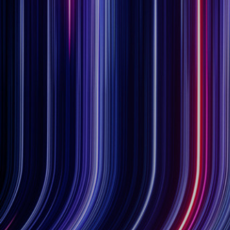
投资者关系
精准驱动、推动进步 ⸺ Semicon
精准创新
VAT角阀、内联式或圆柱式真空阀
OLED蒸发
涂层
晶体生长
固定价格翻新服务
公司治理
India 2026
Taiwan 
工作机会
真空蝶阀
离子植入术
行业
真空干燥
VAT服务中心
General Meeting
供应链管理
真空摆阀
化学气相沉积
真空灭菌
发电
Event calendar
下载文件
泄压/排气阀
OLED喷墨打印
药品冷冻干燥
研究
Analyst coverage
Glossary
气体计量/漏气阀
半导体无尘系统
您的应用
Contact for investors
联系我们
3位置真空阀
News services
真空止回阀
快关 / 束流阻挡器阀
真空全金属阀