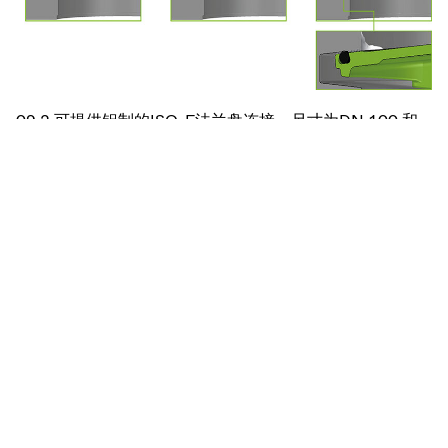
09.2 可提供铝制的ISO-F法兰盘连接，尺寸为DN 100 和
DN 160。 09.2 有一个可观察的位置指示器。密封材料为
氟橡胶。09.2 可以安装一个可选的加热套，允许在更高的
温度下运行。09.2 阀体的最高工作温度为150 °C。
阀板和阀座的楔形设计创造了自清洁机制，通过保持O型圈
的完全密封功能避免了任何泄漏的风险。
也可查看
09.1 采用楔形设计的高真空闸阀
09.1 带保护圈的高真空闸阀