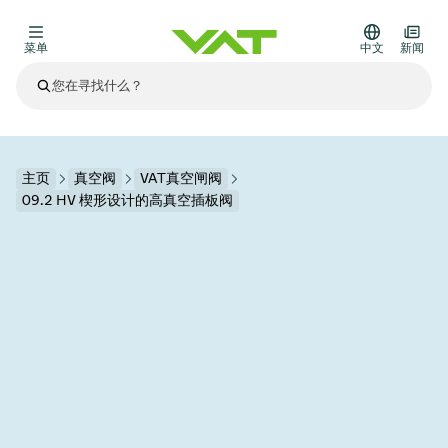
菜单
中文
新闻
最新资讯
查看所有新闻
关于VAT
主页
真空阀
VAT真空闸阀
09.2 HV 楔形设计的高真空插板阀
真空阀
其他产品
法兰连接与密封
医疗和制药应用
解决办法
真空控制阀
半导体生产
过程控制和隔离
显示干式蚀刻
真空炉
太阳能薄膜沉积
空间模拟
升级和改造解决方案
Financial reports
运动部件
科学仪器
产品服务
真空隔离阀
基质转移
显示器生产
溅射
真空运输
半导体无尘系统
高能物理学
零部件
Presentations
VAT边缘焊接金属波纹管
企业责任
VAT真空闸阀
半导体无尘系统
薄膜封装(CVD)
科学仪器和医学
电池生产
标准维修服务
Shares and debt
真空模块
9月 17, 2026
活动新闻
9月 2, 2