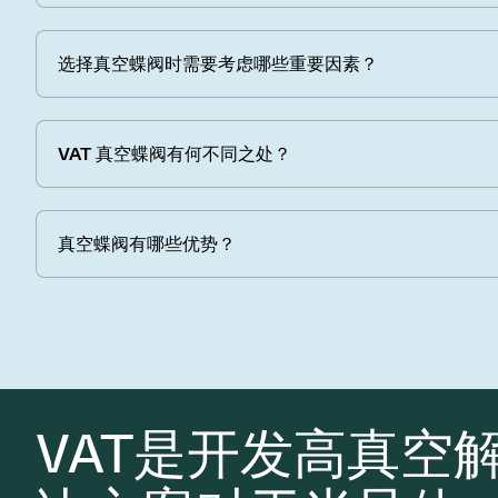
选择真空蝶阀时需要考虑哪些重要因素？
VAT 真空蝶阀有何不同之处？
真空蝶阀有哪些优势？
VAT是开发高真空