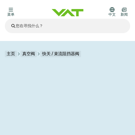
菜单
中文
新闻
最新资讯
查看所有新闻
关于VAT
主页
真空阀
快关 / 束流阻挡器阀
真空阀
其他产品
法兰连接与密封
医疗和制药应用
解决办法
真空控制阀
半导体生产
过程控制和隔离
显示干式蚀刻
真空炉
太阳能薄膜沉积
空间模拟
升级和改造解决方案
Financial reports
运动部件
科学仪器
产品服务
真空隔离阀
基质转移
显示器生产
溅射
真空运输
半导体无尘系统
高能物理学
零部件
Presentations
VAT边缘焊接金属波纹管
企业责任
VAT真空闸阀
半导体无尘系统
薄膜封装(CVD)
科学仪器和医学
电池生产
标准维修服务
Shares and debt
真空模块
9月 17, 2026
活动新闻
9月 2, 2