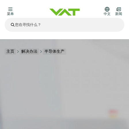
菜单
中文
新闻
最新资讯
查看所有新闻
关于VAT
主页
解决办法
半导体生产
真空阀
其他产品
法兰连接与密封
医疗和制药应用
解决办法
真空控制阀
半导体生产
过程控制和隔离
显示干式蚀刻
真空炉
太阳能薄膜沉积
空间模拟
升级和改造解决方案
Financial reports
运动部件
科学仪器
产品服务
真空隔离阀
基质转移
显示器生产
溅射
真空运输
半导体无尘系统
高能物理学
零部件
Presentations
VAT边缘焊接金属波纹管
企业责任
VAT真空闸阀
半导体无尘系统
薄膜封装(CVD)
科学仪器和医学
电池生产
标准维修服务
Shares and debt
真空模块
9月 17, 2026
活动新闻
9月 2, 2