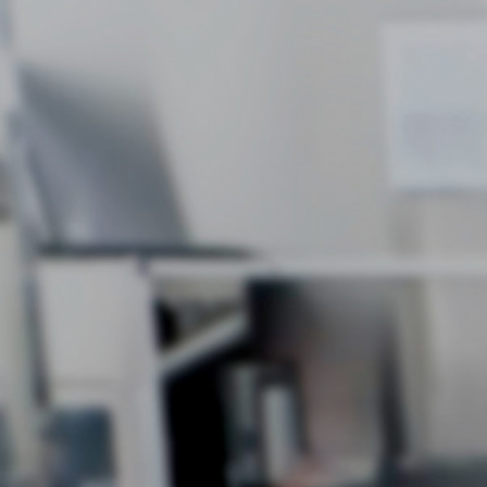
投资者关系
精准驱动、推动进步 ⸺ Semicon
精准创新
VAT角阀、内联式或圆柱式真空阀
OLED蒸发
涂层
晶体生长
固定价格翻新服务
公司治理
India 2026
Taiwan 
工作机会
真空蝶阀
离子植入术
行业
真空干燥
VAT服务中心
General Meeting
供应链管理
真空摆阀
化学气相沉积
真空灭菌
发电
Event calendar
下载文件
泄压/排气阀
OLED喷墨打印
药品冷冻干燥
研究
Analyst coverage
Glossary
气体计量/漏气阀
半导体无尘系统
您的应用
Contact for investors
联系我们
3位置真空阀
News services
真空止回阀
快关 / 束流阻挡器阀
真空全金属阀