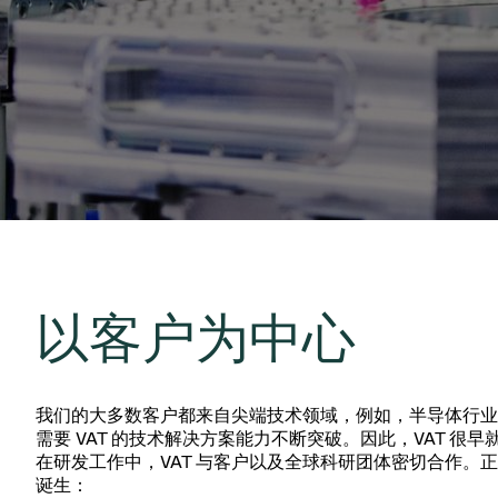
投资者关系
离子植入术
真空干燥
Semicon India 2026
Semicon
泄压/排气阀
研究
Analyst cover
化学气相沉积
真空灭菌
工作机会
气体计量/漏气
您的应用
Contact for i
OLED喷墨打
药品冷冻干燥
3位置真空阀
News service
供应链管理
半导体无尘系
真空止回阀
下载文件
快关 / 束流阻
真空全金属阀
Glossary
真空传输阀
联系我们
以客户为中心
我们的大多数客户都来自尖端技术领域，例如，半导体行业
需要 VAT 的技术解决方案能力不断突破。因此，VAT 很
在研发工作中，VAT 与客户以及全球科研团体密切合作。
诞生：