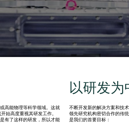
 Taiwan 2026
year 2026 Results
age
Ad hoc announcement pursuant 
阀
nvestors
LR
印
s
统
挡器阀
以研发为
或高能物理等科学领域。这就
不断开发新的解决方案和技术
早就开始高度重视其研发工作。
领先研究机构密切合作的传统
正是有了这样的研发，所以才能
是我们的首要目标：