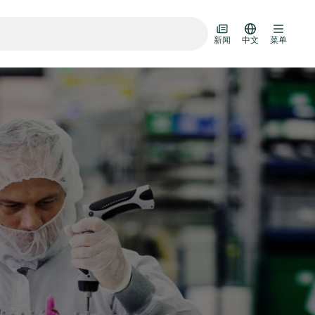
新闻
中文
菜单
输门
阀装置
设计选项
R真空阀目录
D HOC
7月 22, 2026
投资者新闻
AD HOC
技术
Half-
VAT Media Release on