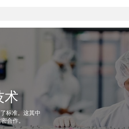
封
决方案
rts
真空传
用
金属波纹管
真空多
离
积
技术
学
bt
真空阀
统
联式或圆柱式真空阀
服务
ITE
统
)
定了标准。这其中
6
活动新闻
7月 22, 2026
投资者新闻
A
ing
真空阀
紧密合作。
新、赋能未来 ⸺
VAT Media Release on 
r