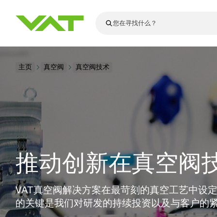
最新资讯
主页
真空阀
真空阀技术
查看所有新闻
关于VAT
真空阀
法兰连接与密
其他产品
运动部件
真空控制阀
半导体生产
升级和改造解
Financial repo
医疗和制药应
VAT边缘焊接
真空隔离阀
显示器生产
零部件
Presentations
解决办法
科学仪器
过程控制和隔
显示干式蚀刻
真空炉
太阳能薄膜沉
空间模拟
推动创新在真空阀
真空模块
VAT真空闸阀
科学仪器和医
标准维修服务
Shares and de
基质转移
溅射
真空运输
半导体无尘系
高能物理学
产品服务
VAT角阀、内
涂层
固定价格翻新
公司治理
半导体无尘系
薄膜封装(CVD
电池生产
VAT真空阀解决方案在最苛刻的真空工艺中设
9月 17, 2026
活动新闻
9月 2, 202
真空蝶阀
行业
VAT服务中心
General Meet
企业责任
的关键是我们对研发的持续投资以及与客户的
OLED蒸发
晶体生长
精准驱动、推动进步 ⸺
精准创
真空摆阀
发电
Event calenda