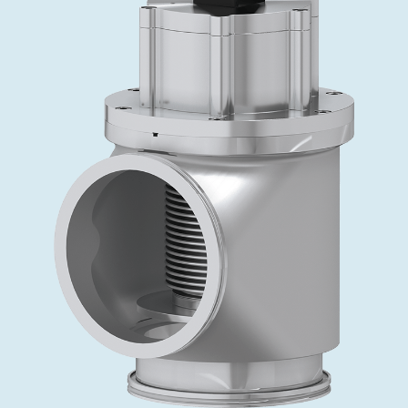
投资者关系
精准驱动、推动进步 ⸺ Semicon
精准创新
VAT角阀、内联式或圆柱式真空阀
OLED蒸发
涂层
晶体生长
固定价格翻新服务
公司治理
India 2026
Taiwan 
工作机会
真空蝶阀
离子植入术
行业
真空干燥
VAT服务中心
General Meeting
供应链管理
真空摆阀
化学气相沉积
真空灭菌
发电
Event calendar
下载文件
泄压/排气阀
OLED喷墨打印
药品冷冻干燥
研究
Analyst coverage
Glossary
气体计量/漏气阀
半导体无尘系统
您的应用
Contact for investors
联系我们
3位置真空阀
News services
真空止回阀
快关 / 束流阻挡器阀
真空全金属阀