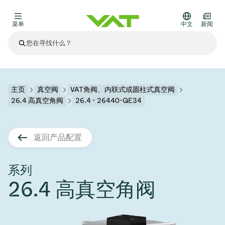
菜单
中文
新闻
最新资讯
查看所有新闻
关于VAT
主页
真空阀
VAT角阀、内联式或圆柱式真空阀
26.4 高真空角阀
26.4 - 26440-QE34
真空阀
其他产品
返回产品配置
法兰连接与密封
医疗和制药应用
解决办法
真空控制阀
半导体生产
过程控制和隔离
显示干式蚀刻
真空炉
太阳能薄膜沉积
空间模拟
升级和改造解决方案
Financial reports
运动部件
科学仪器
系列
产品服务
26.4 高真空角阀
真空隔离阀
基质转移
显示器生产
溅射
真空运输
半导体无尘系统
高能物理学
零部件
Presentations
VAT边缘焊接金属波纹管
企业责任
VAT真空闸阀
半导体无尘系统
薄膜封装(CVD)
科学仪器和医学
电池生产
标准维修服务
Shares and debt
真空模块
9月 17, 2026
活动新闻
9月 2, 2