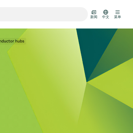
新闻
中文
菜单
onductor hubs
输门
阀装置
设计选项
R真空阀目录
D HOC
7月 22, 2026
投资者新闻
AD HOC
技术
Half-
VAT Media Release on