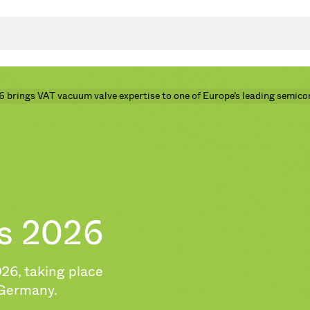
6 brings VAT vacuum valve expertise to one of Europe’s leading semic
封
决方案
rts
真空传
用
金属波纹管
真空多
离
积
ys 2026
学
bt
真空阀
统
联式或圆柱式真空阀
服务
ITE
统
)
026, taking place
6
活动新闻
7月 22, 2026
投资者新闻
A
ing
真空阀
 Germany.
新、赋能未来 ⸺
VAT Media Release on 
r