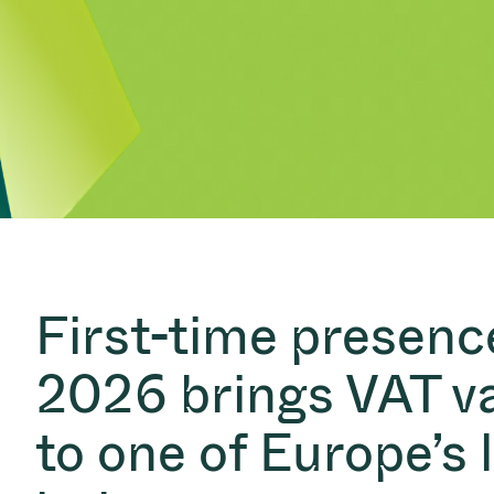
投资者关系
离子植入术
真空干燥
Semicon India 2026
Semicon
泄压/排气阀
研究
Analyst cover
化学气相沉积
真空灭菌
工作机会
气体计量/漏气
您的应用
Contact for i
OLED喷墨打
药品冷冻干燥
3位置真空阀
News service
供应链管理
半导体无尘系
真空止回阀
下载文件
快关 / 束流阻
真空全金属阀
Glossary
真空传输阀
联系我们
First-time presenc
2026 brings VAT v
to one of Europe’s