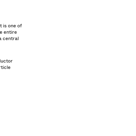
t is one of
e entire
a central
ductor
ticle