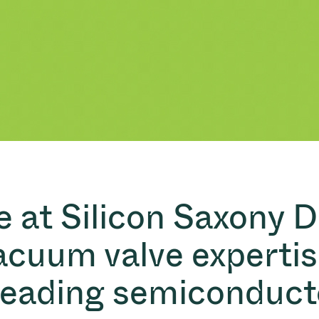
 Taiwan 2026
year 2026 Results
age
Ad hoc announcement pursuant 
阀
nvestors
LR
印
s
统
挡器阀
e at Silicon Saxony 
acuum valve experti
 leading semiconduct