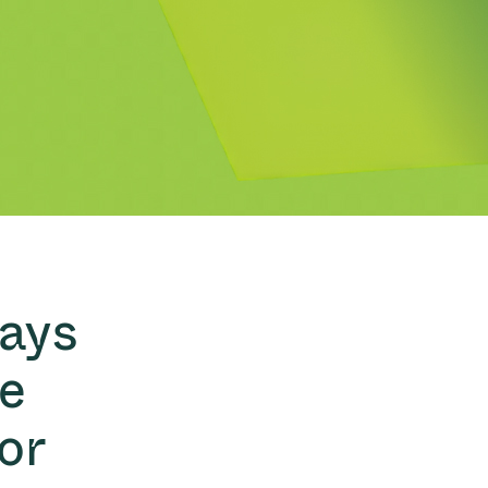
Acquisition of Atonarp
to Art. 53
Ad hoc announcement pursuant to Art. 53
LR
Days
se
or