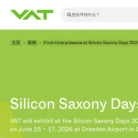
最新资讯
主页
新闻
First-time presence at Silicon Saxony Days 202
查看所有新闻
关于VAT
真空阀
法兰连接与密
其他产品
运动部件
真空控制阀
半导体生产
升级和改造解
Financial repo
医疗和制药应
VAT边缘焊接
真空隔离阀
显示器生产
零部件
Presentations
解决办法
科学仪器
过程控制和隔
显示干式蚀刻
真空炉
太阳能薄膜沉
空间模拟
Silicon Saxony Da
真空模块
VAT真空闸阀
科学仪器和医
标准维修服务
Shares and de
基质转移
溅射
真空运输
半导体无尘系
高能物理学
产品服务
VAT角阀、内
涂层
固定价格翻新
公司治理
半导体无尘系
薄膜封装(CVD
电池生产
VAT will exhibit at the Silicon Saxony Days 2
9月 17, 2026
活动新闻
9月 2, 202
真空蝶阀
行业
VAT服务中心
General Meet
企业责任
on June 15 – 17, 2026 at Dresden Airport in
OLED蒸发
晶体生长
精准驱动、推动进步 ⸺
精准创
真空摆阀
发电
Event calenda