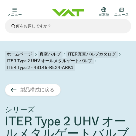
メニュー
日本語
ニュース
最新ニュース
すべてのニュースを見る
VATについて
ホームページ
真空バルブ
ITER真空バルブカタログ
ITER Type 2 UHV オールメタルゲートバルブ
真空バルブ
ITER Type 2 - 48146-RE24-ARK1
その他製品
フランジコネクタとガスケット
医療・医薬品分野
製品構成に戻る
かいけつさく
真空コントロールバルブ
半導体製造
プロセスコントロールとアイソレーション
ディスプレイのドライエッチング
真空炉
太陽電池薄膜の蒸着
宇宙シミュレーション
アップグレード＆レトロフィットソリューション
Financial reports
モーションコンポーネント
科学機器
シリーズ
製品サービス
真空アイソレーションバルブ
基板搬送
ディスプレイ製造
スパッタリング
真空輸送
サブファブシステム
高エネルギー物理学
スペアパーツ
Presentations
VATエッジ溶接メタルベローズ
ITER Type 2 UHV オー
企業責任
真空ゲートバルブ
サブファブシステム
薄膜封止(CVD)
科学機器と医学
バッテリー製造
標準修理サービス
Shares and debt
ルメタルゲートバルブ
真空モジュール
9月 17, 2026
イベント情報
9月 2, 2