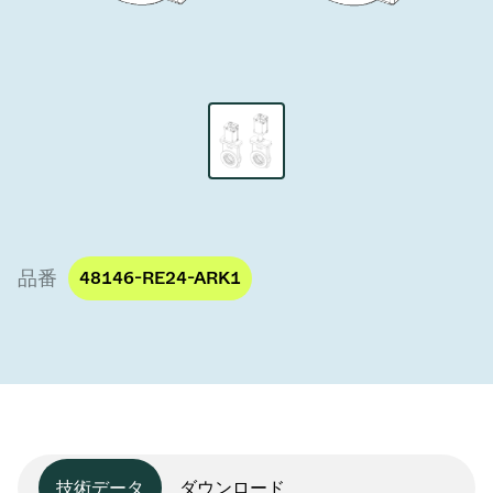
真空トランスファーバルブ
真空トランスファードア
真空マルチバルブユニット
真空バルブ設計オプション
ITER真空バルブカタログ
品番
48146-RE24-ARK1
真空バルブ技術
技術データ
ダウンロード