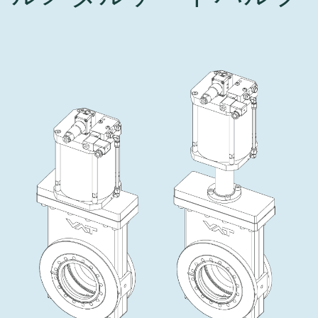
インベストリレーションズ
Semicon India 2026で精密技術を追求
Semic
真空アングルバルブ、インラインバルブ、シリンダーバル
OLED 蒸着
コーティング
結晶成長
固定価格修理サービス
コーポレートガバナンス
ブ
し、進歩を支えます。
新し、
キャリア
イオン注入
産業分野
真空乾燥
VATサービスセンター
General Meeting
真空バタフライバルブ
サプライチェーンマネジメント
CVD
真空減菌
発電
Event calendar
真空振り子式バルブ
ダウンロード
OLEDのインクジェット印刷
医薬品の凍結乾燥
研究分野
Analyst coverage
圧力リリーフ／ベントバルブ
Glossary
サブファブシステム
あなたのアプリケーション
Contact for investors
ガス封入弁
連絡先
News services
3ポジションバルブ
バキュームチェックバルブ
緊急遮断/ビームストッパーバルブ
真空オールメタルバルブ