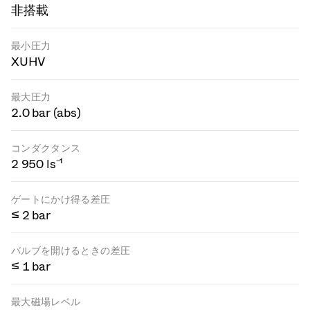
非搭載
最小圧力
XUHV
最大圧力
2.0 bar (abs)
コンダクタンス
2 950 ls⁻¹
ゲートにかけ得る差圧
≤ 2 bar
バルブを開けるときの差圧
≤ 1 bar
最大磁場レベル