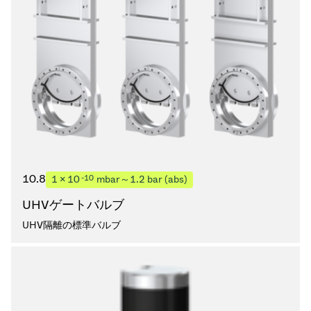
10.8
-10
1 × 10
mbar～1.2 bar (abs)
UHVゲートバルブ
UHV隔離の標準バルブ