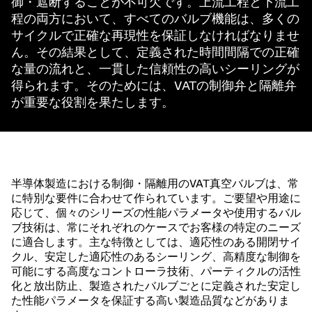
御・遮断することが不可欠です。上流工程と下流工
程の両方において、すべてのバルブ機能は、多くの
サイクルで正確な再現性を保証しなければなりませ
ん。その結果として、定義された時間間隔での正確
な量の流れと、一貫した信頼性の高いシーリングが
得られます。そのためには、VATの制御弁と隔離弁
が重要な役割を果たします。
半導体製造における制御・隔離用のVAT真空バルブは、常
に特別な要件に合わせて作られています。ご要望や用途に
応じて、個々のシリーズの性能パラメータや使用するバル
ブ技術は、常にそれぞれのケースでお客様の特定のニーズ
に適合します。主な特徴としては、適応性のある開閉サイ
クル、安定した適応性のあるシーリング、高精度な制御を
可能にする高度なコントローラ技術、パーティクルの活性
化と放出防止、製造されたバルブごとに定義された安定し
た性能パラメータを保証する高い製造品質などがありま