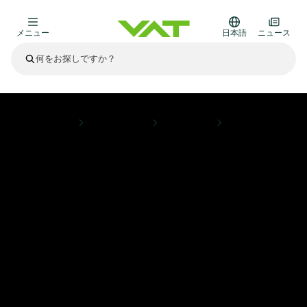
メニュー
日本語
ニュース
最新ニュース
すべてのニュースを見る
VATについて
ホームページ
かいけつさく
半導体製造
プロセスコントロールとアイソレーション
真空バルブ
その他製品
フランジコネクタとガスケット
医療・医薬品分野
かいけつさく
真空コントロールバルブ
半導体製造
プロセスコントロールとアイソレーション
ディスプレイのドライエッチング
真空炉
太陽電池薄膜の蒸着
宇宙シミュレーション
アップグレード＆レトロフィットソリューション
Financial reports
モーションコンポーネント
科学機器
製品サービス
真空アイソレーションバルブ
基板搬送
ディスプレイ製造
スパッタリング
真空輸送
サブファブシステム
高エネルギー物理学
スペアパーツ
Presentations
VATエッジ溶接メタルベローズ
企業責任
真空ゲートバルブ
サブファブシステム
薄膜封止(CVD)
科学機器と医学
バッテリー製造
標準修理サービス
Shares and debt
真空モジュール
9月 17, 2026
イベント情報
9月 2, 2