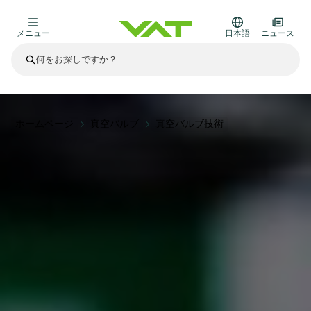
メニュー
日本語
ニュース
最新ニュース
すべてのニュースを見る
VATについて
ホームページ
真空バルブ
真空バルブ技術
真空バルブ
その他製品
フランジコネクタとガスケット
医療・医薬品分野
かいけつさく
真空コントロールバルブ
半導体製造
プロセスコントロールとアイソレーション
ディスプレイのドライエッチング
真空炉
太陽電池薄膜の蒸着
宇宙シミュレーション
アップグレード＆レトロフィットソリューション
Financial reports
モーションコンポーネント
科学機器
製品サービス
真空アイソレーションバルブ
基板搬送
ディスプレイ製造
スパッタリング
真空輸送
サブファブシステム
高エネルギー物理学
スペアパーツ
Presentations
VATエッジ溶接メタルベローズ
企業責任
真空ゲートバルブ
サブファブシステム
薄膜封止(CVD)
科学機器と医学
バッテリー製造
標準修理サービス
Shares and debt
真空モジュール
9月 17, 2026
イベント情報
9月 2, 2