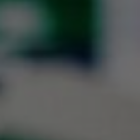
インベストリレーションズ
Semicon India 2026で精密技術を追求
Semic
真空アングルバルブ、インラインバルブ、シリンダーバル
OLED 蒸着
コーティング
結晶成長
固定価格修理サービス
コーポレートガバナンス
ブ
し、進歩を支えます。
新し、
キャリア
イオン注入
産業分野
真空乾燥
VATサービスセンター
General Meeting
真空バタフライバルブ
サプライチェーンマネジメント
CVD
真空減菌
発電
Event calendar
真空振り子式バルブ
ダウンロード
OLEDのインクジェット印刷
医薬品の凍結乾燥
研究分野
Analyst coverage
圧力リリーフ／ベントバルブ
Glossary
サブファブシステム
あなたのアプリケーション
Contact for investors
ガス封入弁
連絡先
News services
3ポジションバルブ
バキュームチェックバルブ
緊急遮断/ビームストッパーバルブ
真空オールメタルバルブ