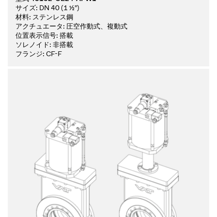
サイズ:
DN 40 (1 ½")
材料:
ステンレス鋼
アクチュエータ:
圧空作動式、複動式
位置表示信号:
搭載
ソレノイド:
非搭載
フランジ:
CF-F