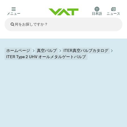
メニュー
日本語
ニュース
最新ニュース
すべてのニュースを見る
VATについて
ホームページ
真空バルブ
ITER真空バルブカタログ
ITER Type 2 UHV オールメタルゲートバルブ
真空バルブ
その他製品
フランジコネクタとガスケット
医療・医薬品分野
かいけつさく
真空コントロールバルブ
半導体製造
プロセスコントロールとアイソレーション
ディスプレイのドライエッチング
真空炉
太陽電池薄膜の蒸着
宇宙シミュレーション
アップグレード＆レトロフィットソリューション
Financial reports
モーションコンポーネント
科学機器
製品サービス
真空アイソレーションバルブ
基板搬送
ディスプレイ製造
スパッタリング
真空輸送
サブファブシステム
高エネルギー物理学
スペアパーツ
Presentations
VATエッジ溶接メタルベローズ
企業責任
真空ゲートバルブ
サブファブシステム
薄膜封止(CVD)
科学機器と医学
バッテリー製造
標準修理サービス
Shares and debt
真空モジュール
9月 17, 2026
イベント情報
9月 2, 2