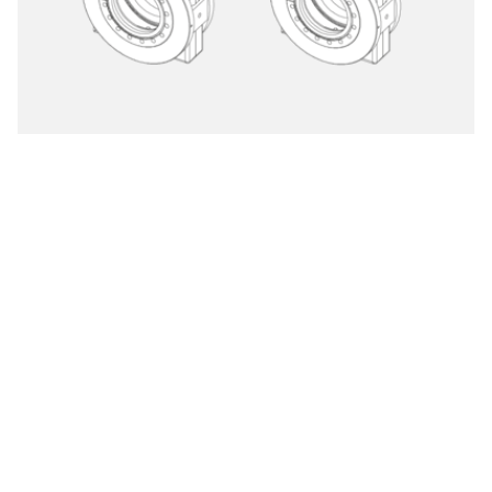
ITER Type 2
UHV オールメタルゲートバルブ
型式
48132-RE24-ARJ1
サイズ:
DN 40 (1 ½")
材料:
ステンレス鋼
アクチュエータ:
圧空作動式、複動式
位置表示信号:
搭載
ソレノイド:
非搭載
フランジ:
溶接ネック