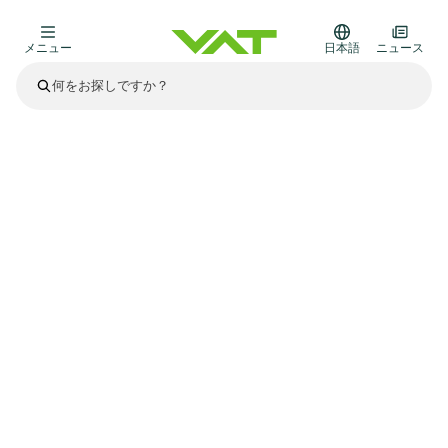
メニュー
日本語
ニュース
最新ニュース
すべてのニュースを見る
VATについて
真空バルブ
その他製品
フランジコネクタとガスケット
医療・医薬品分野
かいけつさく
真空コントロールバルブ
半導体製造
プロセスコントロールとアイソレーション
ディスプレイのドライエッチング
真空炉
太陽電池薄膜の蒸着
宇宙シミュレーション
アップグレード＆レトロフィットソリューション
Financial reports
モーションコンポーネント
科学機器
製品サービス
真空アイソレーションバルブ
基板搬送
ディスプレイ製造
スパッタリング
真空輸送
サブファブシステム
高エネルギー物理学
スペアパーツ
Presentations
VATエッジ溶接メタルベローズ
企業責任
真空ゲートバルブ
サブファブシステム
薄膜封止(CVD)
科学機器と医学
バッテリー製造
標準修理サービス
Shares and debt
真空モジュール
9月 17, 2026
イベント情報
9月 2, 2