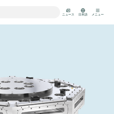
ニュース
日本語
メニュー
ランスファードア
ルチバルブユニット
ルブ設計オプション
R真空バルブカタログ
D HOC
7月 22, 2026
投資家情報
AD HOC
ルブ技術
Half-
VAT Media Release on