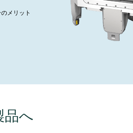
し、未来を実現しま
year 2026 Results
／ベントバルブ
age
ンのメリット
Ad hoc announcement pursuant 
リケーション
nvestors
LR
クジェット印刷
乾燥
バルブ
s
ステム
ェックバルブ
ームストッパーバルブ
タルバルブ
ファーバルブ
製品へ