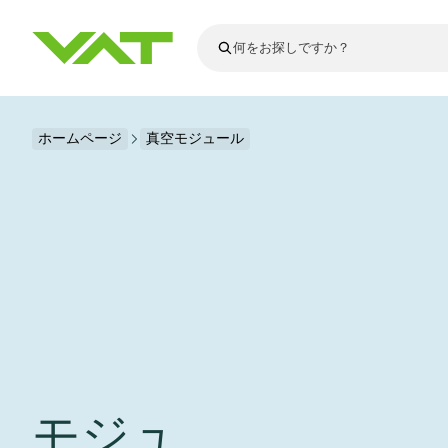
最新ニュース
ホームページ
真空モジュール
すべてのニュースを見る
VATについて
真空バルブ
フランジコネ
その他製品
モーションコ
真空コントロ
半導体製造
アップグレー
Financial repo
医療・医薬品
VATエッジ溶
真空アイソレ
ディスプレイ
スペアパーツ
Presentations
かいけつさく
科学機器
プロセスコン
ディスプレイ
真空炉
太陽電池薄膜
宇宙シミュレ
真空モジュー
真空ゲートバ
科学機器と医
標準修理サー
Shares and de
基板搬送
スパッタリン
真空輸送
サブファブシ
高エネルギー
製品サービス
真空アングル
コーティング
固定価格修理
コーポレート
サブファブシ
薄膜封止(CVD
バッテリー製
9月 17, 2026
イベント情報
9月 2, 202
真空バタフラ
産業分野
VATサービス
General Meet
企業責任
モジュ
OLED 蒸着
結晶成長
Semicon India 2026で精密技術
Semico
真空振り子式
発電
Event calenda