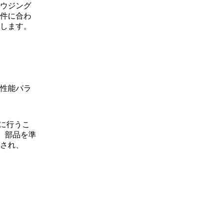
ウジング
件に合わ
します。
性能パラ
に行うこ
、部品を準
され、