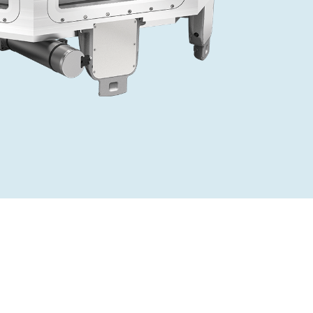
Acquisition of Atonarp
to Art. 53
Ad hoc announcement pursuant to Art. 53
LR