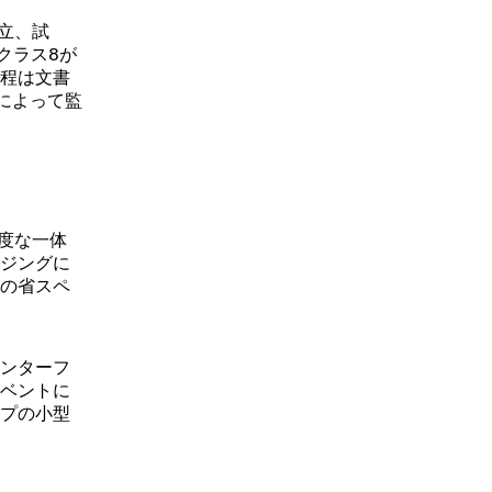
立、試
クラス8が
程は文書
グによって監
度な一体
ジングに
の省スペ
ンターフ
ベントに
プの小型