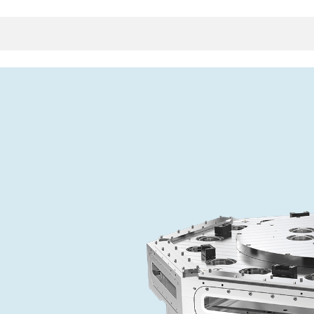
クタとガスケット
ンポーネント
ールバルブ
ド＆レトロフィットソリューション
rts
真空ト
分野
接メタルベローズ
ーションバルブ
製造
真空マ
トロールとアイソレーション
のドライエッチング
の蒸着
ーション
ル
ルブ
学
ビス
bt
真空バ
グ
ステム
物理学
バルブ、インラインバルブ、シリンダーバルブ
サービス
ガバナンス
ITE
ステム
)
造
6
イベント情報
7月 22, 2026
投資家情報
A
イバルブ
センター
ing
真空バ
n Taiwan 2026で精密技
VAT Media Release on 
バルブ
r