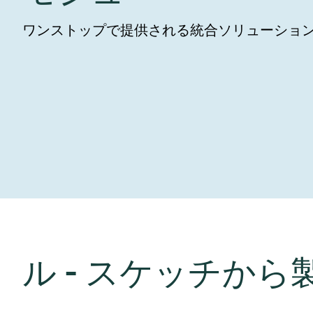
インベストリレーションズ
イオン注入
真空乾燥
を追求し、進歩を支えます。
術を革新
圧力リリーフ
研究分野
Analyst cover
す。
ワンストップで提供される統合ソリューショ
CVD
真空減菌
キャリア
ガス封入弁
あなたのアプ
Contact for i
OLEDのイン
医薬品の凍結
3ポジション
News service
サプライチェーンマネジメント
サブファブシ
バキュームチ
ダウンロード
緊急遮断/ビ
真空オールメ
Glossary
真空トランス
連絡先
ル - スケッチから