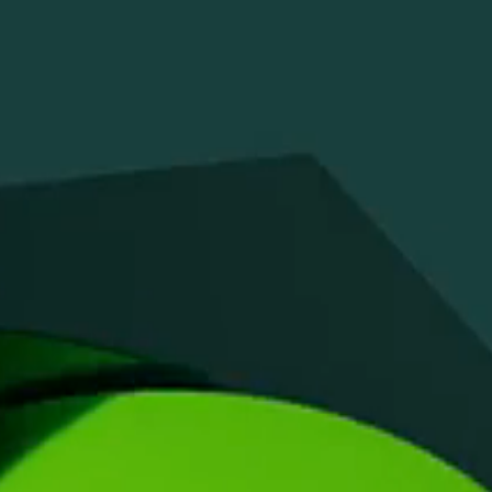
インベストリレーションズ
Semicon India 2026で精密技術を追求
Semic
真空アングルバルブ、インラインバルブ、シリンダーバル
OLED 蒸着
コーティング
結晶成長
固定価格修理サービス
コーポレートガバナンス
ブ
し、進歩を支えます。
新し、
キャリア
イオン注入
産業分野
真空乾燥
VATサービスセンター
General Meeting
真空バタフライバルブ
サプライチェーンマネジメント
CVD
真空減菌
発電
Event calendar
真空振り子式バルブ
ダウンロード
OLEDのインクジェット印刷
医薬品の凍結乾燥
研究分野
Analyst coverage
圧力リリーフ／ベントバルブ
Glossary
サブファブシステム
あなたのアプリケーション
Contact for investors
ガス封入弁
連絡先
News services
3ポジションバルブ
バキュームチェックバルブ
緊急遮断/ビームストッパーバルブ
真空オールメタルバルブ