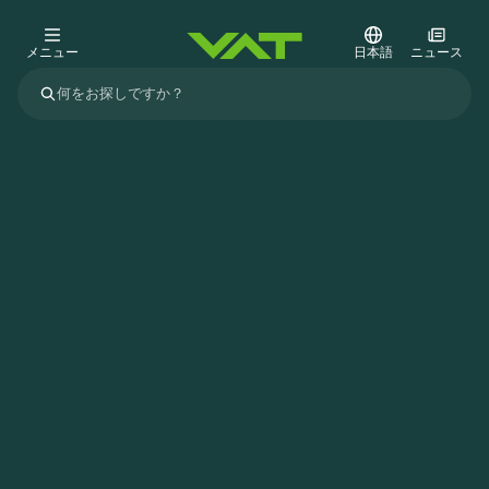
メニュー
日本語
ニュース
最新ニュース
すべてのニュースを見る
VATについて
真空バルブ
その他製品
フランジコネクタとガスケット
医療・医薬品分野
かいけつさく
真空コントロールバルブ
半導体製造
プロセスコントロールとアイソレーション
ディスプレイのドライエッチング
真空炉
太陽電池薄膜の蒸着
宇宙シミュレーション
アップグレード＆レトロフィットソリューション
Financial reports
モーションコンポーネント
科学機器
製品サービス
真空アイソレーションバルブ
基板搬送
ディスプレイ製造
スパッタリング
真空輸送
サブファブシステム
高エネルギー物理学
スペアパーツ
Presentations
VATエッジ溶接メタルベローズ
企業責任
真空ゲートバルブ
サブファブシステム
薄膜封止(CVD)
科学機器と医学
バッテリー製造
標準修理サービス
Shares and debt
真空モジュール
9月 17, 2026
イベント情報
9月 2, 2