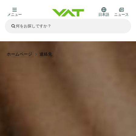
メニュー
日本語
ニュース
最新ニュース
すべてのニュースを見る
VATについて
ホームページ
連絡先
真空バルブ
その他製品
フランジコネクタとガスケット
医療・医薬品分野
かいけつさく
真空コントロールバルブ
半導体製造
プロセスコントロールとアイソレーション
ディスプレイのドライエッチング
真空炉
太陽電池薄膜の蒸着
宇宙シミュレーション
アップグレード＆レトロフィットソリューション
Financial reports
モーションコンポーネント
科学機器
製品サービス
真空アイソレーションバルブ
基板搬送
ディスプレイ製造
スパッタリング
真空輸送
サブファブシステム
高エネルギー物理学
スペアパーツ
Presentations
VATエッジ溶接メタルベローズ
企業責任
真空ゲートバルブ
サブファブシステム
薄膜封止(CVD)
科学機器と医学
バッテリー製造
標準修理サービス
Shares and debt
真空モジュール
9月 17, 2026
イベント情報
9月 2, 2