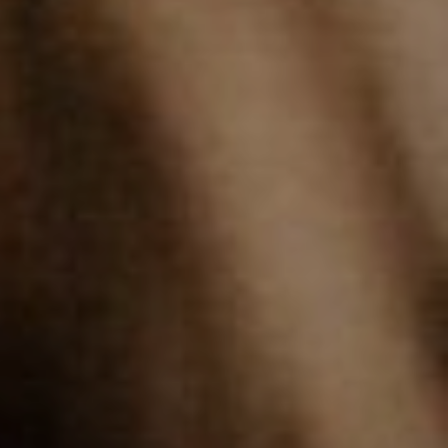
インベストリレーションズ
Semicon India 2026で精密技術を追求
Semic
真空アングルバルブ、インラインバルブ、シリンダーバル
OLED 蒸着
コーティング
結晶成長
固定価格修理サービス
コーポレートガバナンス
ブ
し、進歩を支えます。
新し、
キャリア
イオン注入
産業分野
真空乾燥
VATサービスセンター
General Meeting
真空バタフライバルブ
サプライチェーンマネジメント
CVD
真空減菌
発電
Event calendar
真空振り子式バルブ
ダウンロード
OLEDのインクジェット印刷
医薬品の凍結乾燥
研究分野
Analyst coverage
圧力リリーフ／ベントバルブ
Glossary
サブファブシステム
あなたのアプリケーション
Contact for investors
ガス封入弁
連絡先
News services
3ポジションバルブ
バキュームチェックバルブ
緊急遮断/ビームストッパーバルブ
真空オールメタルバルブ