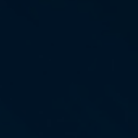
インベストリレーションズ
Semicon India 2026で精密技術を追求
Semic
真空アングルバルブ、インラインバルブ、シリンダーバル
OLED 蒸着
コーティング
結晶成長
固定価格修理サービス
コーポレートガバナンス
ブ
し、進歩を支えます。
新し、
キャリア
イオン注入
産業分野
真空乾燥
VATサービスセンター
General Meeting
真空バタフライバルブ
サプライチェーンマネジメント
CVD
真空減菌
発電
Event calendar
真空振り子式バルブ
ダウンロード
OLEDのインクジェット印刷
医薬品の凍結乾燥
研究分野
Analyst coverage
圧力リリーフ／ベントバルブ
Glossary
サブファブシステム
あなたのアプリケーション
Contact for investors
ガス封入弁
連絡先
News services
3ポジションバルブ
バキュームチェックバルブ
緊急遮断/ビームストッパーバルブ
真空オールメタルバルブ