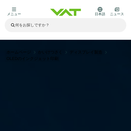
メニュー
日本語
ニュース
最新ニュース
すべてのニュースを見る
VATについて
ホームページ
かいけつさく
ディスプレイ製造
OLEDのインクジェット印刷
真空バルブ
その他製品
フランジコネクタとガスケット
医療・医薬品分野
かいけつさく
真空コントロールバルブ
半導体製造
プロセスコントロールとアイソレーション
ディスプレイのドライエッチング
真空炉
太陽電池薄膜の蒸着
宇宙シミュレーション
アップグレード＆レトロフィットソリューション
Financial reports
モーションコンポーネント
科学機器
製品サービス
真空アイソレーションバルブ
基板搬送
ディスプレイ製造
スパッタリング
真空輸送
サブファブシステム
高エネルギー物理学
スペアパーツ
Presentations
VATエッジ溶接メタルベローズ
企業責任
真空ゲートバルブ
サブファブシステム
薄膜封止(CVD)
科学機器と医学
バッテリー製造
標準修理サービス
Shares and debt
真空モジュール
9月 17, 2026
イベント情報
9月 2, 2