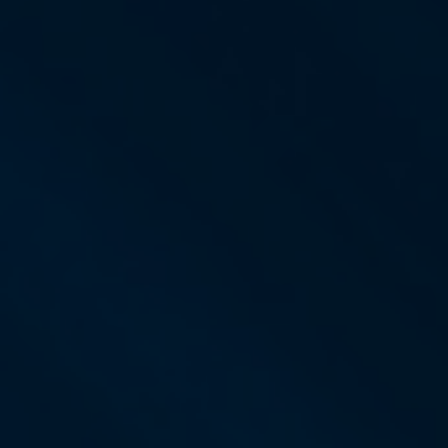
真空トランスファーバルブ
真空トランスファードア
真空マルチバルブユニット
真空バルブ設計オプション
ITER真空バルブカタログ
真空バルブ技術