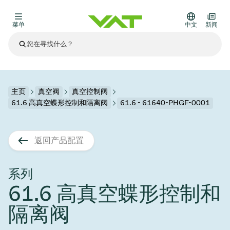
菜单
中文
新闻
最新资讯
查看所有新闻
关于VAT
主页
真空阀
真空控制阀
61.6 高真空蝶形控制和隔离阀
61.6 - 61640-PHGF-0001
真空阀
其他产品
返回产品配置
法兰连接与密封
医疗和制药应用
解决办法
真空控制阀
半导体生产
过程控制和隔离
显示干式蚀刻
真空炉
太阳能薄膜沉积
空间模拟
升级和改造解决方案
Financial reports
运动部件
科学仪器
系列
产品服务
61.6 高真空蝶形控制和
真空隔离阀
基质转移
显示器生产
溅射
真空运输
半导体无尘系统
高能物理学
零部件
Presentations
VAT边缘焊接金属波纹管
隔离阀
企业责任
VAT真空闸阀
半导体无尘系统
薄膜封装(CVD)
科学仪器和医学
电池生产
标准维修服务
Shares and debt
真空模块
9月 17, 2026
活动新闻
9月 2, 2