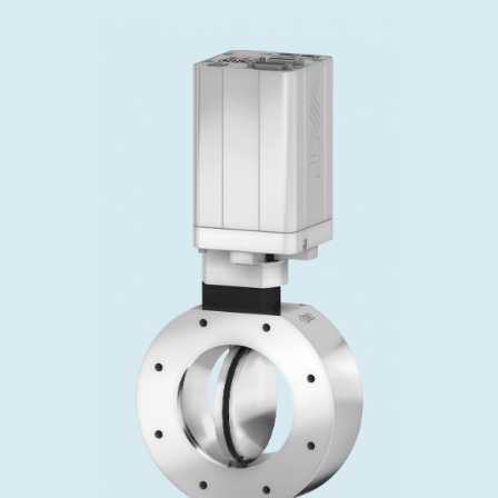
投资者关系
精准驱动、推动进步 ⸺ Semicon
精准创新
VAT角阀、内联式或圆柱式真空阀
OLED蒸发
涂层
晶体生长
固定价格翻新服务
公司治理
India 2026
Taiwan 
工作机会
真空蝶阀
离子植入术
行业
真空干燥
VAT服务中心
General Meeting
供应链管理
真空摆阀
化学气相沉积
真空灭菌
发电
Event calendar
下载文件
泄压/排气阀
OLED喷墨打印
药品冷冻干燥
研究
Analyst coverage
Glossary
气体计量/漏气阀
半导体无尘系统
您的应用
Contact for investors
联系我们
3位置真空阀
News services
真空止回阀
快关 / 束流阻挡器阀
真空全金属阀