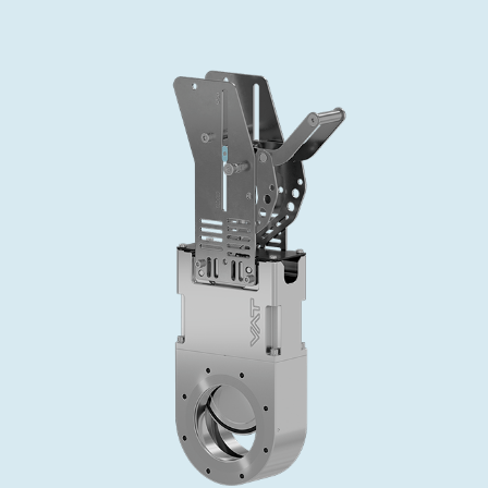
投资者关系
精准驱动、推动进步 ⸺ Semicon
精准创新
VAT角阀、内联式或圆柱式真空阀
OLED蒸发
涂层
晶体生长
固定价格翻新服务
公司治理
India 2026
Taiwan 
工作机会
真空蝶阀
离子植入术
行业
真空干燥
VAT服务中心
General Meeting
供应链管理
真空摆阀
化学气相沉积
真空灭菌
发电
Event calendar
下载文件
泄压/排气阀
OLED喷墨打印
药品冷冻干燥
研究
Analyst coverage
Glossary
气体计量/漏气阀
半导体无尘系统
您的应用
Contact for investors
联系我们
3位置真空阀
News services
真空止回阀
快关 / 束流阻挡器阀
真空全金属阀