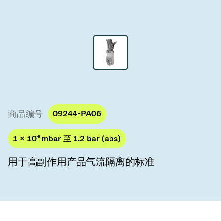
真空传输阀
真空传输门
真空多阀装置
真空阀设计选项
ITER真空阀目录
商品编号
09244-PA06
真空阀技术
1 × 10
-8
mbar 至 1.2 bar (abs)
用于高副作用产品气流隔离的标准