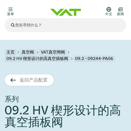
菜单
中文
新闻
最新资讯
查看所有新闻
关于VAT
主页
真空阀
VAT真空闸阀
09.2 HV 楔形设计的高真空插板阀
09.2 - 09244-PA06
真空阀
其他产品
返回产品配置
法兰连接与密封
医疗和制药应用
解决办法
真空控制阀
半导体生产
过程控制和隔离
显示干式蚀刻
真空炉
太阳能薄膜沉积
空间模拟
升级和改造解决方案
Financial reports
运动部件
科学仪器
系列
产品服务
09.2 HV 楔形设计的高
真空隔离阀
基质转移
显示器生产
溅射
真空运输
半导体无尘系统
高能物理学
零部件
Presentations
VAT边缘焊接金属波纹管
真空插板阀
企业责任
VAT真空闸阀
半导体无尘系统
薄膜封装(CVD)
科学仪器和医学
电池生产
标准维修服务
Shares and debt
真空模块
9月 17, 2026
活动新闻
9月 2, 2