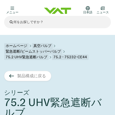
メニュー
日本語
ニュース
最新ニュース
すべてのニュースを見る
VATについて
ホームページ
真空バルブ
緊急遮断/ビームストッパーバルブ
真空バルブ
75.2 UHV緊急遮断バルブ
75.2 - 75232-CE44
その他製品
フランジコネクタとガスケット
医療・医薬品分野
製品構成に戻る
かいけつさく
真空コントロールバルブ
半導体製造
プロセスコントロールとアイソレーション
ディスプレイのドライエッチング
真空炉
太陽電池薄膜の蒸着
宇宙シミュレーション
アップグレード＆レトロフィットソリューション
Financial reports
モーションコンポーネント
科学機器
シリーズ
製品サービス
真空アイソレーションバルブ
基板搬送
ディスプレイ製造
スパッタリング
真空輸送
サブファブシステム
高エネルギー物理学
スペアパーツ
Presentations
VATエッジ溶接メタルベローズ
75.2 UHV緊急遮断バ
企業責任
真空ゲートバルブ
サブファブシステム
薄膜封止(CVD)
科学機器と医学
バッテリー製造
標準修理サービス
Shares and debt
ルブ
真空モジュール
9月 17, 2026
イベント情報
9月 2, 2