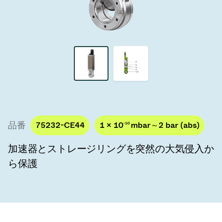
真空トランスファーバルブ
真空トランスファードア
真空マルチバルブユニット
真空バルブ設計オプション
ITER真空バルブカタログ
品番
75232-CE44
1 × 10
-10
mbar～2 bar (abs)
真空バルブ技術
加速器とストレージリングを突然の大気侵入か
ら保護