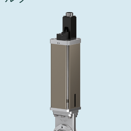
インベストリレーションズ
Semicon India 2026で精密技術を追求
Semic
真空アングルバルブ、インラインバルブ、シリンダーバル
OLED 蒸着
コーティング
結晶成長
固定価格修理サービス
コーポレートガバナンス
ブ
し、進歩を支えます。
新し、
キャリア
イオン注入
産業分野
真空乾燥
VATサービスセンター
General Meeting
真空バタフライバルブ
サプライチェーンマネジメント
CVD
真空減菌
発電
Event calendar
真空振り子式バルブ
ダウンロード
OLEDのインクジェット印刷
医薬品の凍結乾燥
研究分野
Analyst coverage
圧力リリーフ／ベントバルブ
Glossary
サブファブシステム
あなたのアプリケーション
Contact for investors
ガス封入弁
連絡先
News services
3ポジションバルブ
バキュームチェックバルブ
緊急遮断/ビームストッパーバルブ
真空オールメタルバルブ