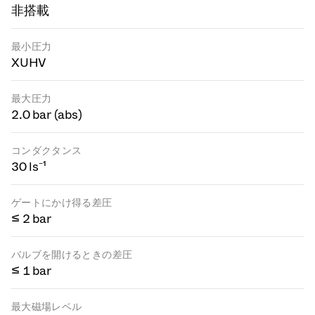
非搭載
最小圧力
XUHV
最大圧力
2.0 bar (abs)
コンダクタンス
30 ls⁻¹
ゲートにかけ得る差圧
≤ 2 bar
バルブを開けるときの差圧
≤ 1 bar
最大磁場レベル