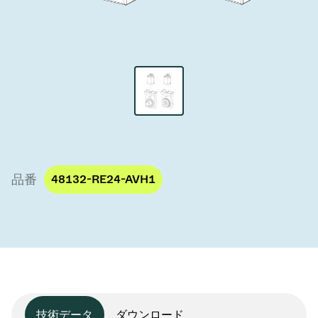
真空トランスファーバルブ
真空トランスファードア
真空マルチバルブユニット
真空バルブ設計オプション
ITER真空バルブカタログ
品番
48132-RE24-AVH1
真空バルブ技術
技術データ
ダウンロード