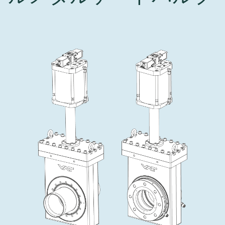
インベストリレーションズ
Semicon India 2026で精密技術を追求
Semic
真空アングルバルブ、インラインバルブ、シリンダーバル
OLED 蒸着
コーティング
結晶成長
固定価格修理サービス
コーポレートガバナンス
ブ
し、進歩を支えます。
新し、
キャリア
イオン注入
産業分野
真空乾燥
VATサービスセンター
General Meeting
真空バタフライバルブ
サプライチェーンマネジメント
CVD
真空減菌
発電
Event calendar
真空振り子式バルブ
ダウンロード
OLEDのインクジェット印刷
医薬品の凍結乾燥
研究分野
Analyst coverage
圧力リリーフ／ベントバルブ
Glossary
サブファブシステム
あなたのアプリケーション
Contact for investors
ガスドージング/ リークバルブ
連絡先
News services
3ポジションバルブ
バキュームチェックバルブ
緊急遮断/ビームストッパーバルブ
真空オールメタルバルブ