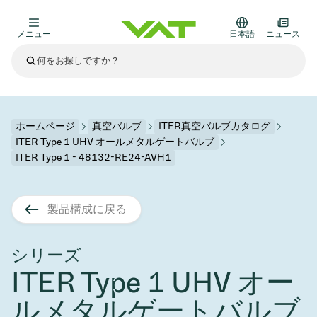
メニュー
日本語
ニュース
最新ニュース
すべてのニュースを見る
VATについて
ホームページ
真空バルブ
ITER真空バルブカタログ
ITER Type 1 UHV オールメタルゲートバルブ
真空バルブ
ITER Type 1 - 48132-RE24-AVH1
その他製品
フランジコネクタとガスケット
医療・医薬品分野
製品構成に戻る
かいけつさく
真空コントロールバルブ
半導体製造
プロセスコントロールとアイソレーション
ディスプレイのドライエッチング
真空炉
太陽電池薄膜の蒸着
宇宙シミュレーション
アップグレード＆レトロフィットソリューション
Financial reports
モーションコンポーネント
科学機器
シリーズ
製品サービス
真空アイソレーションバルブ
基板搬送
ディスプレイ製造
スパッタリング
真空輸送
サブファブシステム
高エネルギー物理学
スペアパーツ
Presentations
VATエッジ溶接メタルベローズ
ITER Type 1 UHV オー
企業責任
真空ゲートバルブ
サブファブシステム
薄膜封止(CVD)
科学機器と医学
バッテリー製造
標準修理サービス
Shares and debt
ルメタルゲートバルブ
真空モジュール
9月 17, 2026
イベント情報
9月 2, 2