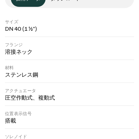
サイズ
DN 40 (1 ½")
フランジ
溶接ネック
材料
ステンレス鋼
アクチュエータ
圧空作動式、複動式
位置表示信号
搭載
ソレノイド