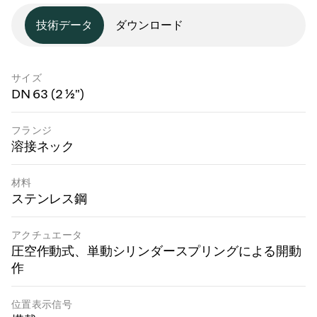
技術データ
ダウンロード
サイズ
DN 63 (2 ½")
フランジ
溶接ネック
材料
ステンレス鋼
アクチュエータ
圧空作動式、単動シリンダースプリングによる開動
作
位置表示信号