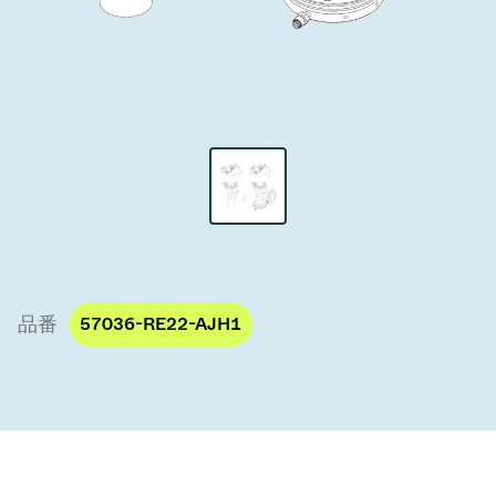
真空トランスファーバルブ
真空トランスファードア
真空マルチバルブユニット
真空バルブ設計オプション
ITER真空バルブカタログ
真空バルブ技術
品番
57036-RE22-AJH1