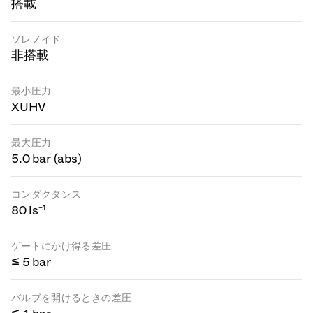
搭載
ソレノイド
非搭載
最小圧力
XUHV
最大圧力
5.0 bar (abs)
コンダクタンス
80 ls⁻¹
ゲートにかけ得る差圧
≤ 5 bar
バルブを開けるときの差圧