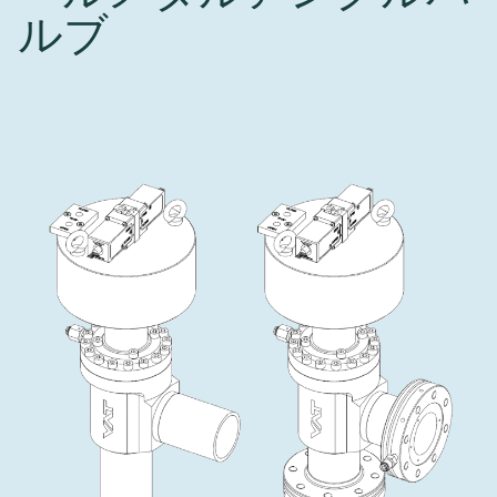
インベストリレーションズ
ルブ
Semicon India 2026で精密技術を追求
Semic
真空アングルバルブ、インラインバルブ、シリンダーバル
OLED 蒸着
コーティング
結晶成長
固定価格修理サービス
コーポレートガバナンス
ブ
し、進歩を支えます。
新し、
キャリア
イオン注入
産業分野
真空乾燥
VATサービスセンター
General Meeting
真空バタフライバルブ
サプライチェーンマネジメント
CVD
真空減菌
発電
Event calendar
真空振り子式バルブ
ダウンロード
OLEDのインクジェット印刷
医薬品の凍結乾燥
研究分野
Analyst coverage
圧力リリーフ／ベントバルブ
Glossary
サブファブシステム
あなたのアプリケーション
Contact for investors
ガス封入弁
連絡先
News services
3ポジションバルブ
バキュームチェックバルブ
緊急遮断/ビームストッパーバルブ
真空オールメタルバルブ