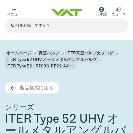
メニュー
日本語
ニュース
最新ニュース
すべてのニュースを見る
VATについて
ホームページ
真空バルブ
ITER真空バルブカタログ
ITER Type 52 UHV オールメタルアングルバルブ
真空バルブ
ITER Type 52 - 57036-RE22-AJH1
その他製品
フランジコネクタとガスケット
医療・医薬品分野
製品構成に戻る
かいけつさく
真空コントロールバルブ
半導体製造
プロセスコントロールとアイソレーション
ディスプレイのドライエッチング
真空炉
太陽電池薄膜の蒸着
宇宙シミュレーション
アップグレード＆レトロフィットソリューション
Financial reports
モーションコンポーネント
科学機器
シリーズ
製品サービス
真空アイソレーションバルブ
基板搬送
ディスプレイ製造
スパッタリング
真空輸送
サブファブシステム
高エネルギー物理学
スペアパーツ
Presentations
VATエッジ溶接メタルベローズ
ITER Type 52 UHV オ
企業責任
真空ゲートバルブ
サブファブシステム
薄膜封止(CVD)
科学機器と医学
バッテリー製造
標準修理サービス
Shares and debt
ールメタルアングルバ
真空モジュール
9月 17, 2026
イベント情報
9月 2, 2