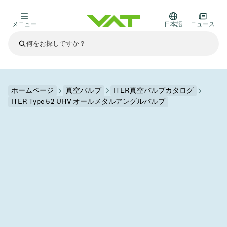
メニュー
日本語
ニュース
最新ニュース
すべてのニュースを見る
VATについて
ホームページ
真空バルブ
ITER真空バルブカタログ
ITER Type 52 UHV オールメタルアングルバルブ
真空バルブ
その他製品
フランジコネクタとガスケット
医療・医薬品分野
かいけつさく
真空コントロールバルブ
半導体製造
プロセスコントロールとアイソレーション
ディスプレイのドライエッチング
真空炉
太陽電池薄膜の蒸着
宇宙シミュレーション
アップグレード＆レトロフィットソリューション
Financial reports
モーションコンポーネント
科学機器
製品サービス
真空アイソレーションバルブ
基板搬送
ディスプレイ製造
スパッタリング
真空輸送
サブファブシステム
高エネルギー物理学
スペアパーツ
Presentations
VATエッジ溶接メタルベローズ
企業責任
真空ゲートバルブ
サブファブシステム
薄膜封止(CVD)
科学機器と医学
バッテリー製造
標準修理サービス
Shares and debt
真空モジュール
9月 17, 2026
イベント情報
9月 2, 2