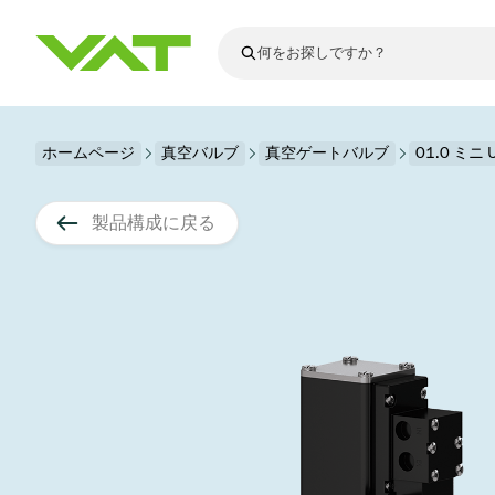
最新ニュース
ホームページ
真空バルブ
真空ゲートバルブ
すべてのニュースを見る
01.0 ミニ
VATについて
真空バルブ
製品構成に戻る
フランジコネ
その他製品
モーションコ
真空コントロ
半導体製造
アップグレー
Financial repo
医療・医薬品
VATエッジ溶
真空アイソレ
ディスプレイ
スペアパーツ
Presentations
かいけつさく
科学機器
プロセスコン
ディスプレイ
真空炉
太陽電池薄膜
宇宙シミュレ
真空モジュー
真空ゲートバ
科学機器と医
標準修理サー
Shares and de
基板搬送
スパッタリン
真空輸送
サブファブシ
高エネルギー
製品サービス
真空アングル
コーティング
固定価格修理
コーポレート
サブファブシ
薄膜封止(CVD
バッテリー製
9月 17, 2026
イベント情報
9月 2, 202
真空バタフラ
産業分野
VATサービス
General Meet
企業責任
OLED 蒸着
結晶成長
Semicon India 2026で精密技術
Semico
真空振り子式
発電
Event calenda