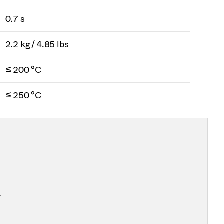
0.7 s
2.2 kg / 4.85 lbs
≤ 200 °C
≤ 250 °C
ン