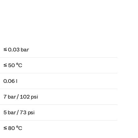
≤ 0.03 bar
≤ 50 °C
0.06 l
7 bar / 102 psi
5 bar / 73 psi
≤ 80 °C