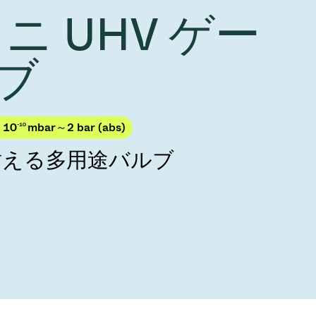
Acquisition of Atonarp
ミニ UHV ゲー
to Art. 53
Ad hoc announcement pursuant to Art. 53
LR
ブ
 10
-10
mbar～2 bar (abs)
耐える多用途バルブ