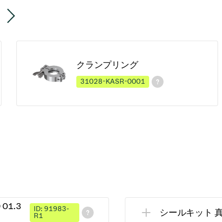
クランプリング
31028-KASR-0001
 01.3
ID: 91983-
シールキット 真空 0
R1