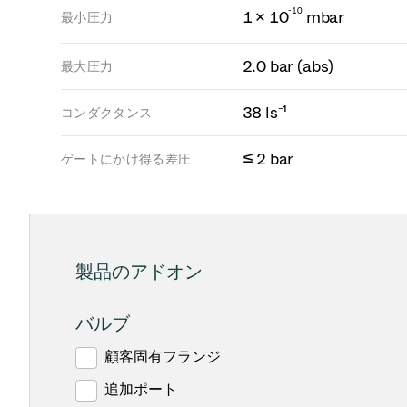
-
1
0
1 × 10
mbar
最小圧力
2.0 bar (abs)
最大圧力
38 ls⁻¹
コンダクタンス
≤ 2 bar
ゲートにかけ得る差圧
製品のアドオン
バルブ
顧客固有フランジ
追加ポート