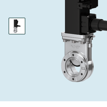
インベストリレーションズ
イオン注入
真空乾燥
を追求し、進歩を支えます。
術を革新
圧力リリーフ
研究分野
Analyst cover
す。
CVD
真空減菌
キャリア
ガス封入弁
あなたのアプ
Contact for i
OLEDのイン
医薬品の凍結
3ポジション
News service
サプライチェーンマネジメント
サブファブシ
バキュームチ
ダウンロード
緊急遮断/ビ
真空オールメ
Glossary
真空トランス
連絡先