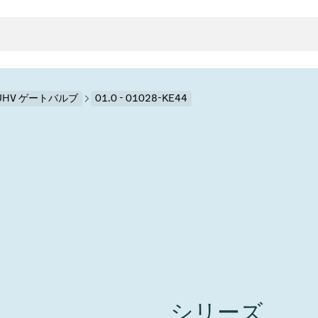
 UHV ゲートバルブ
01.0 - 01028-KE44
クタとガスケット
ンポーネント
ールバルブ
ド＆レトロフィットソリューション
rts
真空ト
分野
接メタルベローズ
ーションバルブ
製造
真空マ
トロールとアイソレーション
のドライエッチング
の蒸着
ーション
ル
ルブ
学
ビス
bt
真空バ
グ
ステム
物理学
バルブ、インラインバルブ、シリンダーバルブ
サービス
ガバナンス
ITE
ステム
)
造
6
イベント情報
7月 22, 2026
投資家情報
A
イバルブ
センター
ing
真空バ
シリーズ
n Taiwan 2026で精密技
VAT Media Release on 
バルブ
r