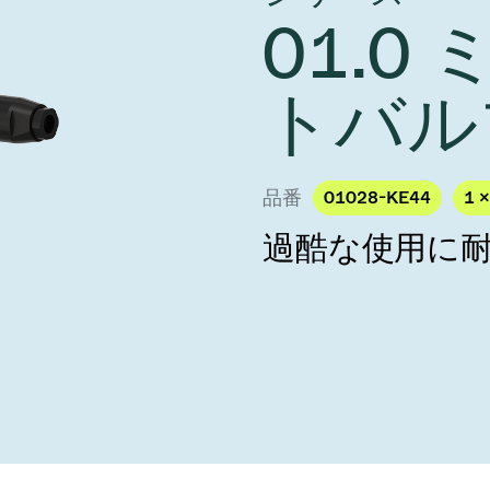
し、未来を実現しま
year 2026 Results
01.0 
／ベントバルブ
age
Ad hoc announcement pursuant 
リケーション
nvestors
LR
クジェット印刷
乾燥
トバル
バルブ
s
ステム
ェックバルブ
ームストッパーバルブ
品番
01028-KE44
1 ×
タルバルブ
過酷な使用に
ファーバルブ