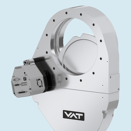
インベストリレーションズ
Semicon India 2026で精密技術を追求
Semic
真空アングルバルブ、インラインバルブ、シリンダーバル
OLED 蒸着
コーティング
結晶成長
固定価格修理サービス
コーポレートガバナンス
ブ
し、進歩を支えます。
新し、
キャリア
イオン注入
産業分野
真空乾燥
VATサービスセンター
General Meeting
真空バタフライバルブ
サプライチェーンマネジメント
CVD
真空減菌
発電
Event calendar
真空振り子式バルブ
ダウンロード
OLEDのインクジェット印刷
医薬品の凍結乾燥
研究分野
Analyst coverage
圧力リリーフ／ベントバルブ
Glossary
サブファブシステム
あなたのアプリケーション
Contact for investors
ガス封入弁
連絡先
News services
3ポジションバルブ
バキュームチェックバルブ
緊急遮断/ビームストッパーバルブ
真空オールメタルバルブ