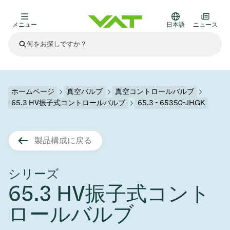
メニュー
日本語
ニュース
最新ニュース
すべてのニュースを見る
VATについて
ホームページ
真空バルブ
真空コントロールバルブ
65.3 HV振子式コントロールバルブ
65.3 - 65350-JHGK
真空バルブ
その他製品
製品構成に戻る
フランジコネクタとガスケット
医療・医薬品分野
かいけつさく
真空コントロールバルブ
半導体製造
プロセスコントロールとアイソレーション
ディスプレイのドライエッチング
真空炉
太陽電池薄膜の蒸着
宇宙シミュレーション
アップグレード＆レトロフィットソリューション
Financial reports
モーションコンポーネント
科学機器
シリーズ
製品サービス
65.3 HV振子式コント
真空アイソレーションバルブ
基板搬送
ディスプレイ製造
スパッタリング
真空輸送
サブファブシステム
高エネルギー物理学
スペアパーツ
Presentations
VATエッジ溶接メタルベローズ
ロールバルブ
企業責任
真空ゲートバルブ
サブファブシステム
薄膜封止(CVD)
科学機器と医学
バッテリー製造
標準修理サービス
Shares and debt
真空モジュール
9月 17, 2026
イベント情報
9月 2, 2