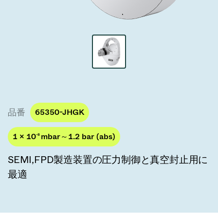
真空トランスファーバルブ
真空トランスファードア
真空マルチバルブユニット
真空バルブ設計オプション
ITER真空バルブカタログ
品番
65350-JHGK
真空バルブ技術
1 × 10
-8
mbar～1.2 bar (abs)
SEMI,FPD製造装置の圧力制御と真空封止用に
最適