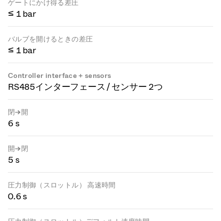
ゲートにかけ得る差圧
≤ 1 bar
バルブを開けるときの差圧
≤ 1 bar
Controller interface + sensors
RS485インターフェース / センサー 2つ
閉→開
6 s
開→閉
5 s
圧力制御（スロットル） 高速時間
0.6 s