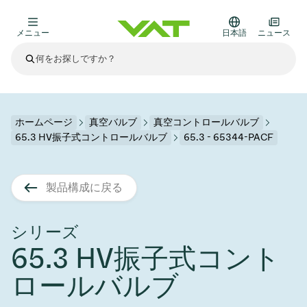
メニュー
日本語
ニュース
最新ニュース
すべてのニュースを見る
VATについて
ホームページ
真空バルブ
真空コントロールバルブ
65.3 HV振子式コントロールバルブ
65.3 - 65344-PACF
真空バルブ
その他製品
製品構成に戻る
フランジコネクタとガスケット
医療・医薬品分野
かいけつさく
真空コントロールバルブ
半導体製造
プロセスコントロールとアイソレーション
ディスプレイのドライエッチング
真空炉
太陽電池薄膜の蒸着
宇宙シミュレーション
アップグレード＆レトロフィットソリューション
Financial reports
モーションコンポーネント
科学機器
シリーズ
製品サービス
65.3 HV振子式コント
真空アイソレーションバルブ
基板搬送
ディスプレイ製造
スパッタリング
真空輸送
サブファブシステム
高エネルギー物理学
スペアパーツ
Presentations
VATエッジ溶接メタルベローズ
ロールバルブ
企業責任
真空ゲートバルブ
サブファブシステム
薄膜封止(CVD)
科学機器と医学
バッテリー製造
標準修理サービス
Shares and debt
真空モジュール
9月 17, 2026
イベント情報
9月 2, 2