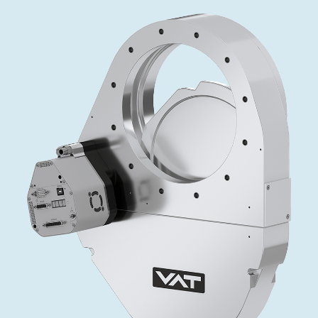
インベストリレーションズ
Semicon India 2026で精密技術を追求
Semic
真空アングルバルブ、インラインバルブ、シリンダーバル
OLED 蒸着
コーティング
結晶成長
固定価格修理サービス
コーポレートガバナンス
ブ
し、進歩を支えます。
新し、
キャリア
イオン注入
産業分野
真空乾燥
VATサービスセンター
General Meeting
真空バタフライバルブ
サプライチェーンマネジメント
CVD
真空減菌
発電
Event calendar
真空振り子式バルブ
ダウンロード
OLEDのインクジェット印刷
医薬品の凍結乾燥
研究分野
Analyst coverage
圧力リリーフ／ベントバルブ
Glossary
サブファブシステム
あなたのアプリケーション
Contact for investors
ガス封入弁
連絡先
News services
3ポジションバルブ
バキュームチェックバルブ
緊急遮断/ビームストッパーバルブ
真空オールメタルバルブ