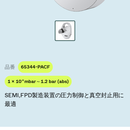
真空トランスファーバルブ
真空トランスファードア
真空マルチバルブユニット
真空バルブ設計オプション
ITER真空バルブカタログ
品番
65344-PACF
真空バルブ技術
1 × 10
-8
mbar～1.2 bar (abs)
SEMI,FPD製造装置の圧力制御と真空封止用に
最適