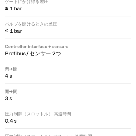
ゲートにかけ得る差圧
≤ 1 bar
バルブを開けるときの差圧
≤ 1 bar
Controller interface + sensors
Profibus / センサー 2つ
閉→開
4 s
開→閉
3 s
圧力制御（スロットル） 高速時間
0.4 s