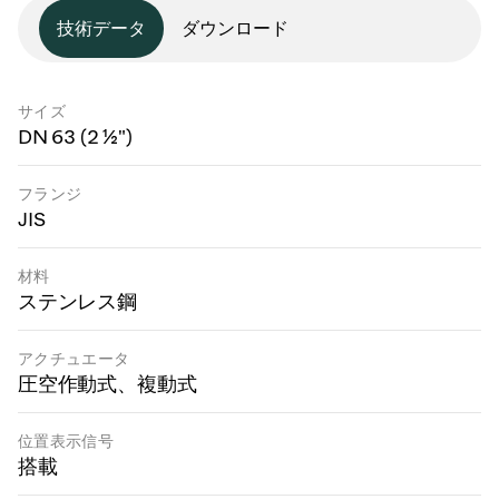
技術データ
ダウンロード
サイズ
DN 63 (2 ½")
フランジ
JIS
材料
ステンレス鋼
アクチュエータ
圧空作動式、複動式
位置表示信号
搭載