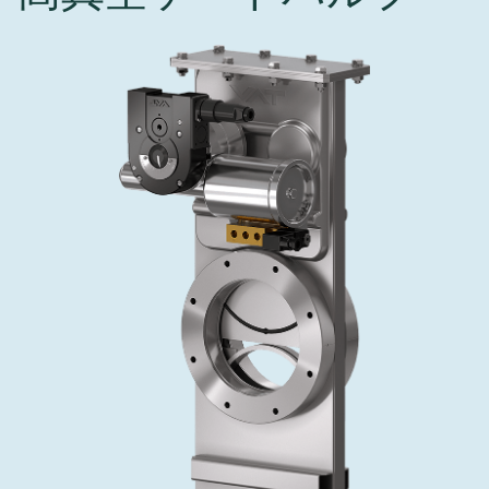
インベストリレーションズ
Semicon India 2026で精密技術を追求
Semic
真空アングルバルブ、インラインバルブ、シリンダーバル
OLED 蒸着
コーティング
結晶成長
固定価格修理サービス
コーポレートガバナンス
ブ
し、進歩を支えます。
新し、
キャリア
イオン注入
産業分野
真空乾燥
VATサービスセンター
General Meeting
真空バタフライバルブ
サプライチェーンマネジメント
CVD
真空減菌
発電
Event calendar
真空振り子式バルブ
ダウンロード
OLEDのインクジェット印刷
医薬品の凍結乾燥
研究分野
Analyst coverage
圧力リリーフ／ベントバルブ
Glossary
サブファブシステム
あなたのアプリケーション
Contact for investors
ガス封入弁
連絡先
News services
3ポジションバルブ
バキュームチェックバルブ
緊急遮断/ビームストッパーバルブ
真空オールメタルバルブ