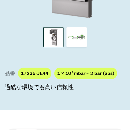
真空トランスファーバルブ
真空トランスファードア
真空マルチバルブユニット
真空バルブ設計オプション
ITER真空バルブカタログ
品番
17236-JE44
1 × 10
-8
mbar～2 bar (abs)
真空バルブ技術
過酷な環境でも高い信頼性