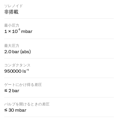
ソレノイド
非搭載
最小圧力
-
8
1 × 10
mbar
最大圧力
2.0 bar (abs)
コンダクタンス
950000 ls⁻¹
ゲートにかけ得る差圧
≤ 2 bar
バルブを開けるときの差圧
≤ 30 mbar