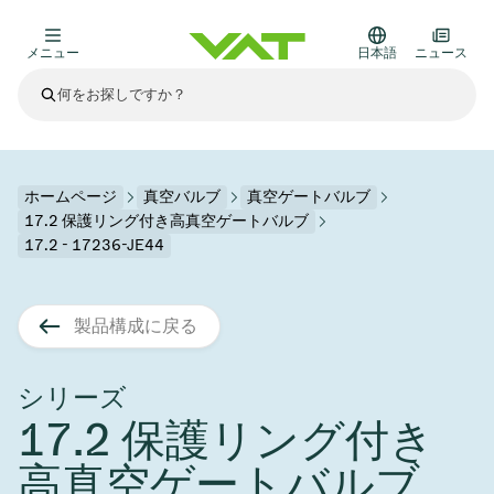
メニュー
日本語
ニュース
最新ニュース
すべてのニュースを見る
VATについて
ホームページ
真空バルブ
真空ゲートバルブ
17.2 保護リング付き高真空ゲートバルブ
真空バルブ
17.2 - 17236-JE44
その他製品
フランジコネクタとガスケット
医療・医薬品分野
製品構成に戻る
かいけつさく
真空コントロールバルブ
半導体製造
プロセスコントロールとアイソレーション
ディスプレイのドライエッチング
真空炉
太陽電池薄膜の蒸着
宇宙シミュレーション
アップグレード＆レトロフィットソリューション
Financial reports
モーションコンポーネント
科学機器
シリーズ
製品サービス
真空アイソレーションバルブ
基板搬送
ディスプレイ製造
スパッタリング
真空輸送
サブファブシステム
高エネルギー物理学
スペアパーツ
Presentations
VATエッジ溶接メタルベローズ
17.2 保護リング付き
企業責任
真空ゲートバルブ
サブファブシステム
薄膜封止(CVD)
科学機器と医学
バッテリー製造
標準修理サービス
Shares and debt
高真空ゲートバルブ
真空モジュール
9月 17, 2026
イベント情報
9月 2, 2