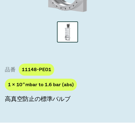
真空トランスファーバルブ
真空トランスファードア
真空マルチバルブユニット
真空バルブ設計オプション
ITER真空バルブカタログ
品番
11148-PE01
真空バルブ技術
1 × 10
-8
mbar to 1.6 bar (abs)
高真空防止の標準バルブ