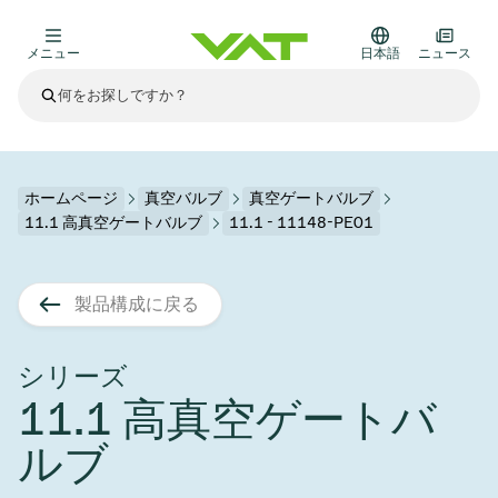
メニュー
日本語
ニュース
最新ニュース
すべてのニュースを見る
VATについて
ホームページ
真空バルブ
真空ゲートバルブ
11.1 高真空ゲートバルブ
11.1 - 11148-PE01
真空バルブ
その他製品
製品構成に戻る
フランジコネクタとガスケット
医療・医薬品分野
かいけつさく
真空コントロールバルブ
半導体製造
プロセスコントロールとアイソレーション
ディスプレイのドライエッチング
真空炉
太陽電池薄膜の蒸着
宇宙シミュレーション
アップグレード＆レトロフィットソリューション
Financial reports
モーションコンポーネント
科学機器
シリーズ
製品サービス
11.1 高真空ゲートバ
真空アイソレーションバルブ
基板搬送
ディスプレイ製造
スパッタリング
真空輸送
サブファブシステム
高エネルギー物理学
スペアパーツ
Presentations
VATエッジ溶接メタルベローズ
ルブ
企業責任
真空ゲートバルブ
サブファブシステム
薄膜封止(CVD)
科学機器と医学
バッテリー製造
標準修理サービス
Shares and debt
真空モジュール
9月 17, 2026
イベント情報
9月 2, 2