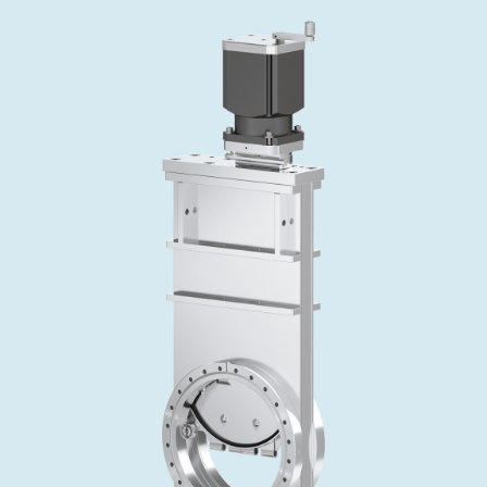
インベストリレーションズ
Semicon India 2026で精密技術を追求
Semic
真空アングルバルブ、インラインバルブ、シリンダーバル
OLED 蒸着
コーティング
結晶成長
固定価格修理サービス
コーポレートガバナンス
ブ
し、進歩を支えます。
新し、
キャリア
イオン注入
産業分野
真空乾燥
VATサービスセンター
General Meeting
真空バタフライバルブ
サプライチェーンマネジメント
CVD
真空減菌
発電
Event calendar
真空振り子式バルブ
ダウンロード
OLEDのインクジェット印刷
医薬品の凍結乾燥
研究分野
Analyst coverage
圧力リリーフ／ベントバルブ
Glossary
サブファブシステム
あなたのアプリケーション
Contact for investors
ガス封入弁
連絡先
News services
3ポジションバルブ
バキュームチェックバルブ
緊急遮断/ビームストッパーバルブ
真空オールメタルバルブ