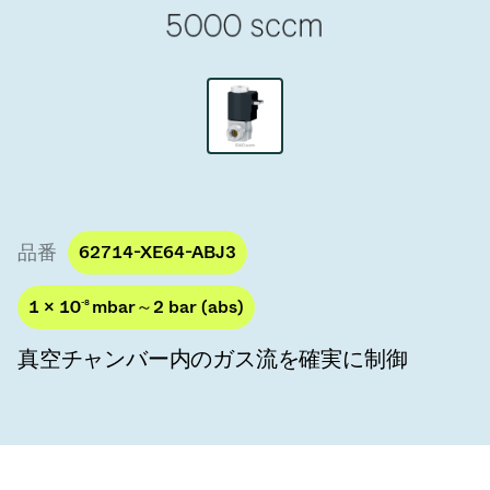
真空トランスファーバルブ
真空トランスファードア
真空マルチバルブユニット
真空バルブ設計オプション
ITER真空バルブカタログ
品番
62714-XE64-ABJ3
真空バルブ技術
1 × 10
-8
mbar～2 bar (abs)
真空チャンバー内のガス流を確実に制御