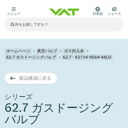
メニュー
日本語
ニュース
最新ニュース
すべてのニュースを見る
VATについて
ホームページ
真空バルブ
ガス封入弁
62.7 ガスドージングバルブ
62.7 - 62714-XE64-ABJ3
真空バルブ
その他製品
製品構成に戻る
フランジコネクタとガスケット
医療・医薬品分野
かいけつさく
真空コントロールバルブ
半導体製造
プロセスコントロールとアイソレーション
ディスプレイのドライエッチング
真空炉
太陽電池薄膜の蒸着
宇宙シミュレーション
アップグレード＆レトロフィットソリューション
Financial reports
モーションコンポーネント
科学機器
シリーズ
製品サービス
62.7 ガスドージング
真空アイソレーションバルブ
基板搬送
ディスプレイ製造
スパッタリング
真空輸送
サブファブシステム
高エネルギー物理学
スペアパーツ
Presentations
VATエッジ溶接メタルベローズ
バルブ
企業責任
真空ゲートバルブ
サブファブシステム
薄膜封止(CVD)
科学機器と医学
バッテリー製造
標準修理サービス
Shares and debt
真空モジュール
9月 17, 2026
イベント情報
9月 2, 2