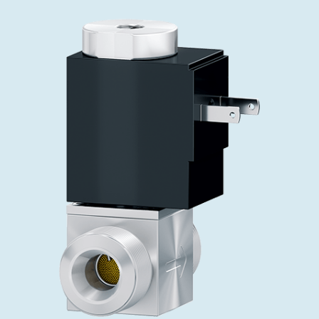
インベストリレーションズ
Semicon India 2026で精密技術を追求
Semic
真空アングルバルブ、インラインバルブ、シリンダーバル
OLED 蒸着
コーティング
結晶成長
固定価格修理サービス
コーポレートガバナンス
ブ
し、進歩を支えます。
新し、
キャリア
イオン注入
産業分野
真空乾燥
VATサービスセンター
General Meeting
真空バタフライバルブ
サプライチェーンマネジメント
CVD
真空減菌
発電
Event calendar
真空振り子式バルブ
ダウンロード
OLEDのインクジェット印刷
医薬品の凍結乾燥
研究分野
Analyst coverage
圧力リリーフ／ベントバルブ
Glossary
サブファブシステム
あなたのアプリケーション
Contact for investors
ガス封入弁
連絡先
News services
3ポジションバルブ
バキュームチェックバルブ
緊急遮断/ビームストッパーバルブ
真空オールメタルバルブ