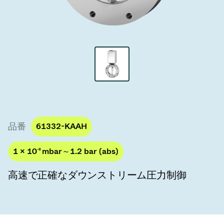
真空トランスファーバルブ
真空トランスファードア
真空マルチバルブユニット
真空バルブ設計オプション
ITER真空バルブカタログ
品番
61332-KAAH
真空バルブ技術
1 × 10
-8
mbar～1.2 bar (abs)
高速で正確なダウンストリーム圧力制御