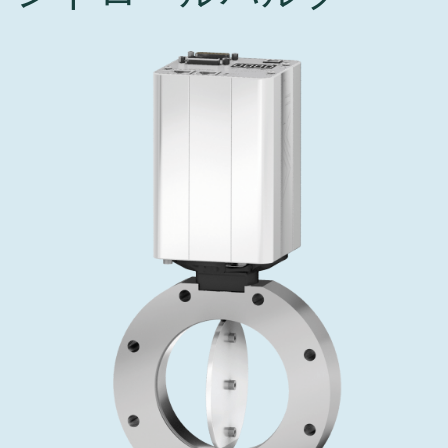
インベストリレーションズ
Semicon India 2026で精密技術を追求
Semic
真空アングルバルブ、インラインバルブ、シリンダーバル
OLED 蒸着
コーティング
結晶成長
固定価格修理サービス
コーポレートガバナンス
ブ
し、進歩を支えます。
新し、
キャリア
イオン注入
産業分野
真空乾燥
VATサービスセンター
General Meeting
真空バタフライバルブ
サプライチェーンマネジメント
CVD
真空減菌
発電
Event calendar
真空振り子式バルブ
ダウンロード
OLEDのインクジェット印刷
医薬品の凍結乾燥
研究分野
Analyst coverage
圧力リリーフ／ベントバルブ
Glossary
サブファブシステム
あなたのアプリケーション
Contact for investors
ガス封入弁
連絡先
News services
3ポジションバルブ
バキュームチェックバルブ
緊急遮断/ビームストッパーバルブ
真空オールメタルバルブ