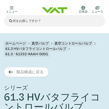
メニュー
日本語
ニュース
最新ニュース
すべてのニュースを見る
VATについて
ホームページ
真空バルブ
真空コントロールバルブ
61.3 HVバタフライコントロールバルブ
真空バルブ
61.3 - 61332-KAAH-0001
その他製品
フランジコネクタとガスケット
医療・医薬品分野
製品構成に戻る
かいけつさく
真空コントロールバルブ
半導体製造
プロセスコントロールとアイソレーション
ディスプレイのドライエッチング
真空炉
太陽電池薄膜の蒸着
宇宙シミュレーション
アップグレード＆レトロフィットソリューション
Financial reports
モーションコンポーネント
科学機器
シリーズ
製品サービス
真空アイソレーションバルブ
基板搬送
ディスプレイ製造
スパッタリング
真空輸送
サブファブシステム
高エネルギー物理学
スペアパーツ
Presentations
VATエッジ溶接メタルベローズ
61.3 HVバタフライコ
企業責任
真空ゲートバルブ
サブファブシステム
薄膜封止(CVD)
科学機器と医学
バッテリー製造
標準修理サービス
Shares and debt
ントロールバルブ
真空モジュール
9月 17, 2026
イベント情報
9月 2, 2