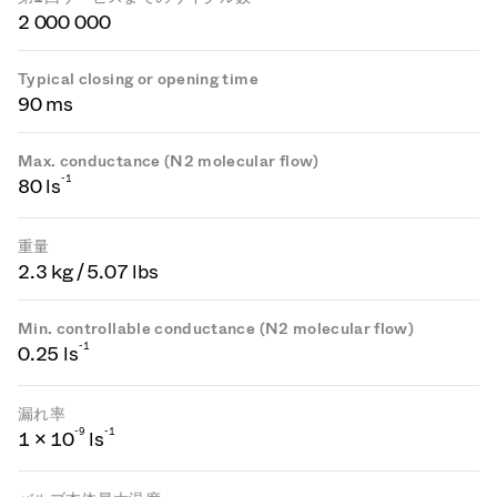
2 000 000
Typical closing or opening time
90 ms
Max. conductance (N2 molecular flow)
-1
80 ls
重量
2.3 kg / 5.07 lbs
Min. controllable conductance (N2 molecular flow)
-1
0.25 ls
漏れ率
-
9
-1
1 × 10
ls