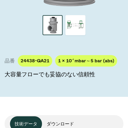
真空トランスファーバルブ
真空トランスファードア
真空マルチバルブユニット
真空バルブ設計オプション
品番
24438-QA21
1 × 10
-7
mbar～5 bar (abs)
ITER真空バルブカタログ
大容量フローでも妥協のない信頼性
真空バルブ技術
技術データ
ダウンロード