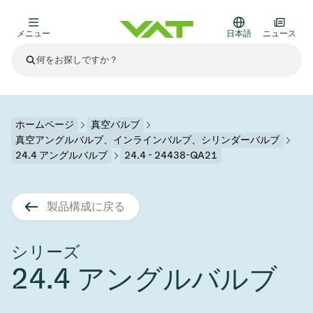
メニュー
日本語
ニュース
最新ニュース
すべてのニュースを見る
VATについて
ホームページ
真空バルブ
真空アングルバルブ、インラインバルブ、シリンダーバルブ
真空バルブ
24.4 アングルバルブ
24.4 - 24438-QA21
その他製品
フランジコネクタとガスケット
医療・医薬品分野
製品構成に戻る
かいけつさく
真空コントロールバルブ
半導体製造
プロセスコントロールとアイソレーション
ディスプレイのドライエッチング
真空炉
太陽電池薄膜の蒸着
宇宙シミュレーション
アップグレード＆レトロフィットソリューション
Financial reports
モーションコンポーネント
科学機器
シリーズ
製品サービス
真空アイソレーションバルブ
基板搬送
ディスプレイ製造
スパッタリング
真空輸送
サブファブシステム
高エネルギー物理学
スペアパーツ
Presentations
VATエッジ溶接メタルベローズ
24.4 アングルバルブ
企業責任
真空ゲートバルブ
サブファブシステム
薄膜封止(CVD)
科学機器と医学
バッテリー製造
標準修理サービス
Shares and debt
真空モジュール
9月 17, 2026
イベント情報
9月 2, 2