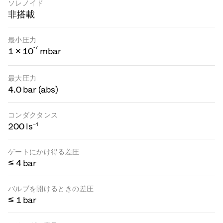
ソレノイド
非搭載
最小圧力
-
7
1 × 10
mbar
最大圧力
4.0 bar (abs)
コンダクタンス
200 ls⁻¹
ゲートにかけ得る差圧
≤ 4 bar
バルブを開けるときの差圧
≤ 1 bar