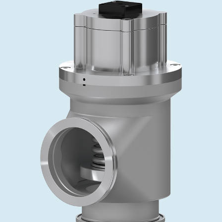
インベストリレーションズ
Semicon India 2026で精密技術を追求
Semic
真空アングルバルブ、インラインバルブ、シリンダーバル
OLED 蒸着
コーティング
結晶成長
固定価格修理サービス
コーポレートガバナンス
ブ
し、進歩を支えます。
新し、
キャリア
イオン注入
産業分野
真空乾燥
VATサービスセンター
General Meeting
真空バタフライバルブ
サプライチェーンマネジメント
CVD
真空減菌
発電
Event calendar
真空振り子式バルブ
ダウンロード
OLEDのインクジェット印刷
医薬品の凍結乾燥
研究分野
Analyst coverage
圧力リリーフ／ベントバルブ
Glossary
サブファブシステム
あなたのアプリケーション
Contact for investors
ガス封入弁
連絡先
News services
3ポジションバルブ
バキュームチェックバルブ
緊急遮断/ビームストッパーバルブ
真空オールメタルバルブ