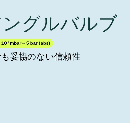
Acquisition of Atonarp
to Art. 53
Ad hoc announcement pursuant to Art. 53
 アングルバルブ
LR
 10
-7
mbar～5 bar (abs)
でも妥協のない信頼性