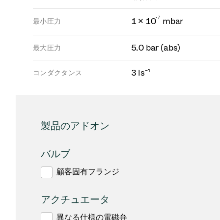
-
7
1 × 10
mbar
最小圧力
5.0 bar (abs)
最大圧力
3 ls⁻¹
コンダクタンス
製品のアドオン
バルブ
顧客固有フランジ
アクチュエータ
異なる仕様の電磁弁