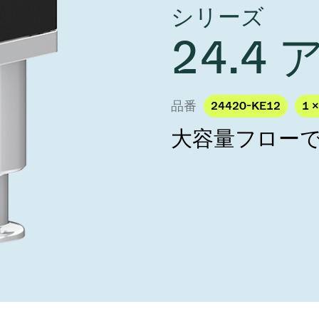
し、未来を実現しま
シリーズ
year 2026 Results
／ベントバルブ
age
Ad hoc announcement pursuant 
24.4
リケーション
nvestors
LR
クジェット印刷
乾燥
バルブ
s
ステム
ェックバルブ
品番
24420-KE12
1 ×
ームストッパーバルブ
大容量フロー
タルバルブ
ファーバルブ