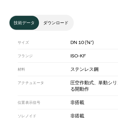
技術データ
ダウンロード
DN 10 (⅜")
サイズ
ISO-KF
フランジ
ステンレス鋼
材料
圧空作動式、単動シリ
アクチュエータ
る開動作
非搭載
位置表示信号
非搭載
ソレノイド