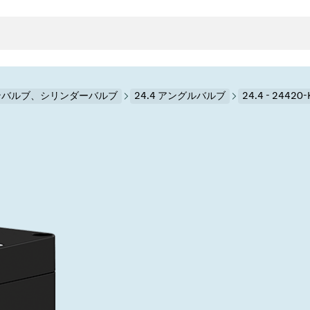
ンバルブ、シリンダーバルブ
24.4 アングルバルブ
24.4 - 24420
クタとガスケット
ンポーネント
ールバルブ
ド＆レトロフィットソリューション
rts
真空ト
分野
接メタルベローズ
ーションバルブ
製造
真空マ
トロールとアイソレーション
のドライエッチング
の蒸着
ーション
ル
ルブ
学
ビス
bt
真空バ
グ
ステム
物理学
バルブ、インラインバルブ、シリンダーバルブ
サービス
ガバナンス
ITE
ステム
)
造
6
イベント情報
7月 22, 2026
投資家情報
A
イバルブ
センター
ing
真空バ
n Taiwan 2026で精密技
VAT Media Release on 
バルブ
r