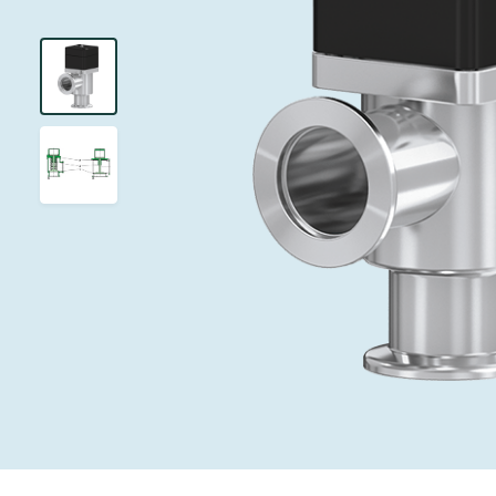
インベストリレーションズ
イオン注入
真空乾燥
を追求し、進歩を支えます。
術を革新
圧力リリーフ
研究分野
Analyst cover
す。
CVD
真空減菌
キャリア
ガス封入弁
あなたのアプ
Contact for i
OLEDのイン
医薬品の凍結
3ポジション
News service
サプライチェーンマネジメント
サブファブシ
バキュームチ
ダウンロード
緊急遮断/ビ
真空オールメ
Glossary
真空トランス
連絡先