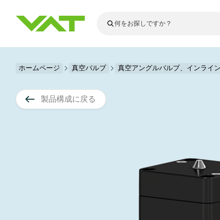
最新ニュース
ホームページ
真空バルブ
真空アングルバルブ、インライ
すべてのニュースを見る
VATについて
真空バルブ
製品構成に戻る
フランジコネ
その他製品
モーションコ
真空コントロ
半導体製造
アップグレー
Financial repo
医療・医薬品
VATエッジ溶
真空アイソレ
ディスプレイ
スペアパーツ
Presentations
かいけつさく
科学機器
プロセスコン
ディスプレイ
真空炉
太陽電池薄膜
宇宙シミュレ
真空モジュー
真空ゲートバ
科学機器と医
標準修理サー
Shares and de
基板搬送
スパッタリン
真空輸送
サブファブシ
高エネルギー
製品サービス
真空アングル
コーティング
固定価格修理
コーポレート
サブファブシ
薄膜封止(CVD
バッテリー製
9月 17, 2026
イベント情報
9月 2, 202
真空バタフラ
産業分野
VATサービス
General Meet
企業責任
OLED 蒸着
結晶成長
Semicon India 2026で精密技術
Semico
真空振り子式
発電
Event calenda