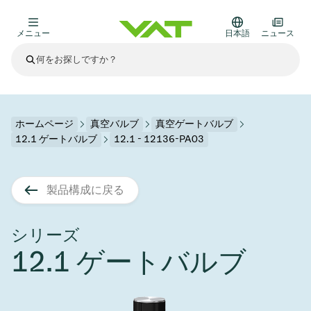
メニュー
日本語
ニュース
最新ニュース
すべてのニュースを見る
VATについて
ホームページ
真空バルブ
真空ゲートバルブ
12.1 ゲートバルブ
12.1 - 12136-PA03
真空バルブ
その他製品
製品構成に戻る
フランジコネクタとガスケット
医療・医薬品分野
かいけつさく
真空コントロールバルブ
半導体製造
プロセスコントロールとアイソレーション
ディスプレイのドライエッチング
真空炉
太陽電池薄膜の蒸着
宇宙シミュレーション
アップグレード＆レトロフィットソリューション
Financial reports
モーションコンポーネント
科学機器
シリーズ
製品サービス
12.1 ゲートバルブ
真空アイソレーションバルブ
基板搬送
ディスプレイ製造
スパッタリング
真空輸送
サブファブシステム
高エネルギー物理学
スペアパーツ
Presentations
VATエッジ溶接メタルベローズ
企業責任
真空ゲートバルブ
サブファブシステム
薄膜封止(CVD)
科学機器と医学
バッテリー製造
標準修理サービス
Shares and debt
真空モジュール
9月 17, 2026
イベント情報
9月 2, 2