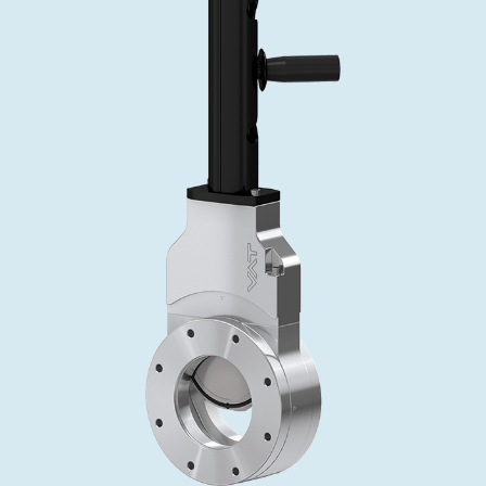
インベストリレーションズ
Semicon India 2026で精密技術を追求
Semic
真空アングルバルブ、インラインバルブ、シリンダーバル
OLED 蒸着
コーティング
結晶成長
固定価格修理サービス
コーポレートガバナンス
ブ
し、進歩を支えます。
新し、
キャリア
イオン注入
産業分野
真空乾燥
VATサービスセンター
General Meeting
真空バタフライバルブ
サプライチェーンマネジメント
CVD
真空減菌
発電
Event calendar
真空振り子式バルブ
ダウンロード
OLEDのインクジェット印刷
医薬品の凍結乾燥
研究分野
Analyst coverage
圧力リリーフ／ベントバルブ
Glossary
サブファブシステム
あなたのアプリケーション
Contact for investors
ガス封入弁
連絡先
News services
3ポジションバルブ
バキュームチェックバルブ
緊急遮断/ビームストッパーバルブ
真空オールメタルバルブ