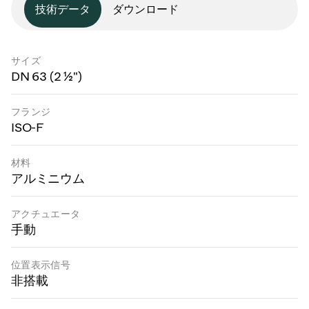
技術データ
ダウンロード
サイズ
DN 63 (2 ½")
フランジ
ISO-F
材料
アルミニウム
アクチュエータ
手動
位置表示信号
非搭載