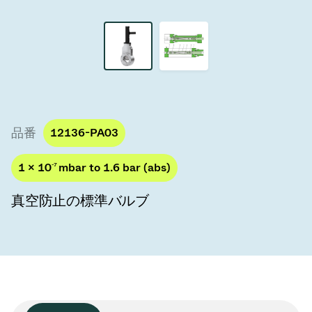
真空トランスファーバルブ
真空トランスファードア
真空マルチバルブユニット
真空バルブ設計オプション
品番
12136-PA03
ITER真空バルブカタログ
1 × 10
-7
mbar to 1.6 bar (abs)
真空バルブ技術
真空防止の標準バルブ