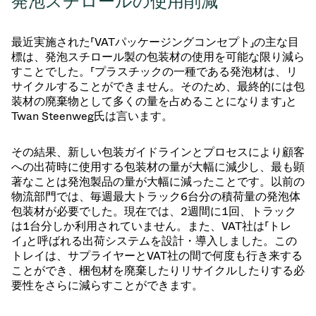
発泡スチロールの使用削減
最近実施された「VATパッケージングコンセプト」の主な目
標は、発泡スチロール製の包装材の使用を可能な限り減ら
すことでした。「プラスチックの一種である発泡材は、リ
サイクルすることができません。そのため、最終的には包
装材の廃棄物として多くの量を占めることになります」と
Twan Steenweg氏は言います。
その結果、新しい包装ガイドラインとプロセスにより顧客
への出荷時に使用する包装材の量が大幅に減少し、最も顕
著なことは発泡製品の量が大幅に減ったことです。以前の
物流部門では、毎週最大トラック6台分の積荷量の発泡体
包装材が必要でした。現在では、2週間に1回、トラック
は1台分しか利用されていません。また、VAT社は「トレ
イ」と呼ばれる出荷システムを設計・導入しました。この
トレイは、サプライヤーとVAT社の間で何度も行き来する
ことができ、梱包材を廃棄したりリサイクルしたりする必
要性をさらに減らすことができます。