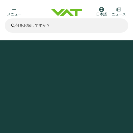
メニュー
日本語
ニュース
最新ニュース
すべてのニュースを見る
VATについて
ホームページ
ニュース
より環境に優しいパッケージングへ
真空バルブ
その他製品
フランジコネクタとガスケット
医療・医薬品分野
かいけつさく
真空コントロールバルブ
半導体製造
プロセスコントロールとアイソレーション
ディスプレイのドライエッチング
真空炉
太陽電池薄膜の蒸着
宇宙シミュレーション
アップグレード＆レトロフィットソリューション
Financial reports
モーションコンポーネント
科学機器
製品サービス
真空アイソレーションバルブ
基板搬送
ディスプレイ製造
スパッタリング
真空輸送
サブファブシステム
高エネルギー物理学
スペアパーツ
Presentations
VATエッジ溶接メタルベローズ
企業責任
真空ゲートバルブ
サブファブシステム
薄膜封止(CVD)
科学機器と医学
バッテリー製造
標準修理サービス
Shares and debt
真空モジュール
9月 17, 2026
イベント情報
9月 2, 2