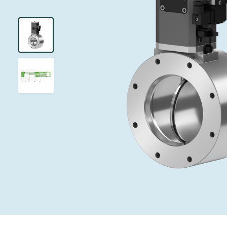
投资者关系
离子植入术
真空干燥
Semicon India 2026
Semicon
泄压/排气阀
研究
Analyst cover
化学气相沉积
真空灭菌
工作机会
气体计量/漏气
您的应用
Contact for i
OLED喷墨打
药品冷冻干燥
3位置真空阀
News service
供应链管理
半导体无尘系
真空止回阀
下载文件
快关 / 束流阻
真空全金属阀
Glossary
真空传输阀
联系我们