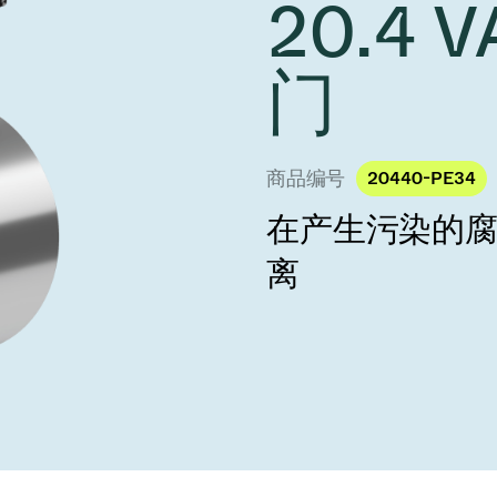
20.4 
 Taiwan 2026
year 2026 Results
age
Ad hoc announcement pursuant 
阀
nvestors
门
LR
印
s
统
商品编号
20440-PE34
挡器阀
在产生污染的
离