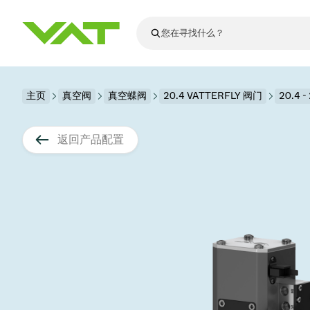
最新资讯
主页
真空阀
真空蝶阀
查看所有新闻
20.4 VATTERFLY 阀门
20.4 
关于VAT
真空阀
返回产品配置
法兰连接与密
其他产品
运动部件
真空控制阀
半导体生产
升级和改造解
Financial repo
医疗和制药应
VAT边缘焊接
真空隔离阀
显示器生产
零部件
Presentations
解决办法
科学仪器
过程控制和隔
显示干式蚀刻
真空炉
太阳能薄膜沉
空间模拟
真空模块
VAT真空闸阀
科学仪器和医
标准维修服务
Shares and de
基质转移
溅射
真空运输
半导体无尘系
高能物理学
产品服务
VAT角阀、内
涂层
固定价格翻新
公司治理
半导体无尘系
薄膜封装(CVD
电池生产
9月 17, 2026
活动新闻
9月 2, 202
真空蝶阀
行业
VAT服务中心
General Meet
企业责任
OLED蒸发
晶体生长
精准驱动、推动进步 ⸺
精准创
真空摆阀
发电
Event calenda