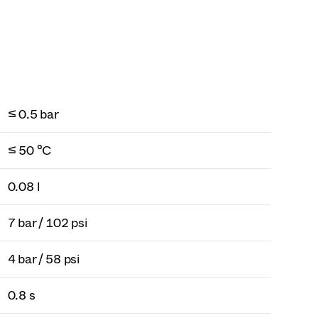
≤ 0.5 bar
≤ 50 °C
0.08 l
7 bar / 102 psi
4 bar / 58 psi
0.8 s