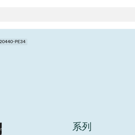
- 20440-PE34
封
决方案
rts
真空传
用
金属波纹管
真空多
离
积
学
bt
真空阀
统
联式或圆柱式真空阀
服务
ITE
统
)
6
活动新闻
7月 22, 2026
投资者新闻
A
ing
真空阀
系列
新、赋能未来 ⸺
VAT Media Release on 
r