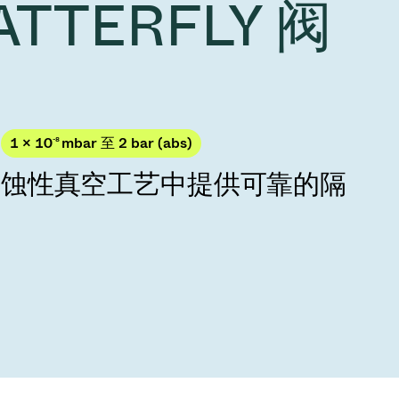
VATTERFLY 阀
Acquisition of Atonarp
to Art. 53
Ad hoc announcement pursuant to Art. 53
LR
1 × 10
-8
mbar 至 2 bar (abs)
腐蚀性真空工艺中提供可靠的隔