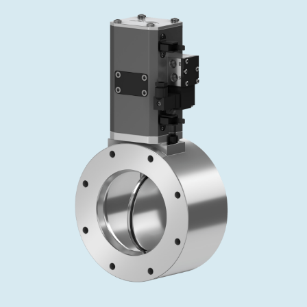
投资者关系
精准驱动、推动进步 ⸺ Semicon
精准创新
VAT角阀、内联式或圆柱式真空阀
OLED蒸发
涂层
晶体生长
固定价格翻新服务
公司治理
India 2026
Taiwan 
工作机会
真空蝶阀
离子植入术
行业
真空干燥
VAT服务中心
General Meeting
供应链管理
真空摆阀
化学气相沉积
真空灭菌
发电
Event calendar
下载文件
泄压/排气阀
OLED喷墨打印
药品冷冻干燥
研究
Analyst coverage
Glossary
气体计量/漏气阀
半导体无尘系统
您的应用
Contact for investors
联系我们
3位置真空阀
News services
真空止回阀
快关 / 束流阻挡器阀
真空全金属阀