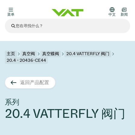
菜单
中文
新闻
最新资讯
查看所有新闻
关于VAT
主页
真空阀
真空蝶阀
20.4 VATTERFLY 阀门
20.4 - 20436-CE44
真空阀
其他产品
返回产品配置
法兰连接与密封
医疗和制药应用
解决办法
真空控制阀
半导体生产
过程控制和隔离
显示干式蚀刻
真空炉
太阳能薄膜沉积
空间模拟
升级和改造解决方案
Financial reports
运动部件
科学仪器
系列
产品服务
20.4 VATTERFLY 阀门
真空隔离阀
基质转移
显示器生产
溅射
真空运输
半导体无尘系统
高能物理学
零部件
Presentations
VAT边缘焊接金属波纹管
企业责任
VAT真空闸阀
半导体无尘系统
薄膜封装(CVD)
科学仪器和医学
电池生产
标准维修服务
Shares and debt
真空模块
9月 17, 2026
活动新闻
9月 2, 2