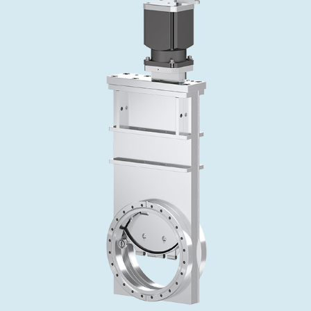
投资者关系
精准驱动、推动进步 ⸺ Semicon
精准创新
VAT角阀、内联式或圆柱式真空阀
OLED蒸发
涂层
晶体生长
固定价格翻新服务
公司治理
India 2026
Taiwan 
工作机会
真空蝶阀
离子植入术
行业
真空干燥
VAT服务中心
General Meeting
供应链管理
真空摆阀
化学气相沉积
真空灭菌
发电
Event calendar
下载文件
泄压/排气阀
OLED喷墨打印
药品冷冻干燥
研究
Analyst coverage
Glossary
气体计量/漏气阀
半导体无尘系统
您的应用
Contact for investors
联系我们
3位置真空阀
News services
真空止回阀
快关 / 束流阻挡器阀
真空全金属阀