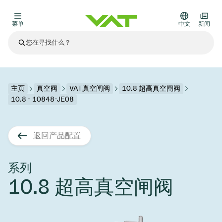
菜单
中文
新闻
最新资讯
查看所有新闻
关于VAT
主页
真空阀
VAT真空闸阀
10.8 超高真空闸阀
10.8 - 10848-JE08
真空阀
其他产品
返回产品配置
法兰连接与密封
医疗和制药应用
解决办法
真空控制阀
半导体生产
过程控制和隔离
显示干式蚀刻
真空炉
太阳能薄膜沉积
空间模拟
升级和改造解决方案
Financial reports
运动部件
科学仪器
系列
产品服务
10.8 超高真空闸阀
真空隔离阀
基质转移
显示器生产
溅射
真空运输
半导体无尘系统
高能物理学
零部件
Presentations
VAT边缘焊接金属波纹管
企业责任
VAT真空闸阀
半导体无尘系统
薄膜封装(CVD)
科学仪器和医学
电池生产
标准维修服务
Shares and debt
真空模块
9月 17, 2026
活动新闻
9月 2, 2