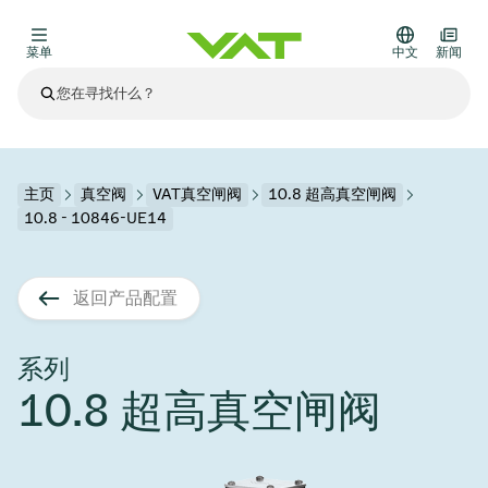
菜单
中文
新闻
最新资讯
查看所有新闻
关于VAT
主页
真空阀
VAT真空闸阀
10.8 超高真空闸阀
10.8 - 10846-UE14
真空阀
其他产品
返回产品配置
法兰连接与密封
医疗和制药应用
解决办法
真空控制阀
半导体生产
过程控制和隔离
显示干式蚀刻
真空炉
太阳能薄膜沉积
空间模拟
升级和改造解决方案
Financial reports
运动部件
科学仪器
系列
产品服务
10.8 超高真空闸阀
真空隔离阀
基质转移
显示器生产
溅射
真空运输
半导体无尘系统
高能物理学
零部件
Presentations
VAT边缘焊接金属波纹管
企业责任
VAT真空闸阀
半导体无尘系统
薄膜封装(CVD)
科学仪器和医学
电池生产
标准维修服务
Shares and debt
真空模块
9月 17, 2026
活动新闻
9月 2, 2