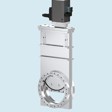
投资者关系
精准驱动、推动进步 ⸺ Semicon
精准创新
VAT角阀、内联式或圆柱式真空阀
OLED蒸发
涂层
晶体生长
固定价格翻新服务
公司治理
India 2026
Taiwan 
工作机会
真空蝶阀
离子植入术
行业
真空干燥
VAT服务中心
General Meeting
供应链管理
真空摆阀
化学气相沉积
真空灭菌
发电
Event calendar
下载文件
泄压/排气阀
OLED喷墨打印
药品冷冻干燥
研究
Analyst coverage
Glossary
气体计量/漏气阀
半导体无尘系统
您的应用
Contact for investors
联系我们
3位置真空阀
News services
真空止回阀
快关 / 束流阻挡器阀
真空全金属阀