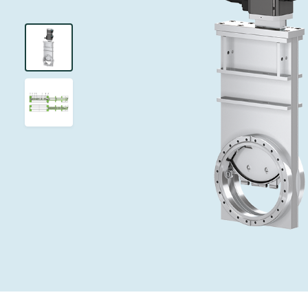
投资者关系
离子植入术
真空干燥
Semicon India 2026
Semicon
泄压/排气阀
研究
Analyst cover
化学气相沉积
真空灭菌
工作机会
气体计量/漏气
您的应用
Contact for i
OLED喷墨打
药品冷冻干燥
3位置真空阀
News service
供应链管理
半导体无尘系
真空止回阀
下载文件
快关 / 束流阻
真空全金属阀
Glossary
真空传输阀
联系我们