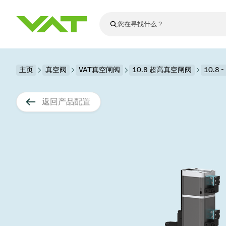
最新资讯
主页
真空阀
VAT真空闸阀
查看所有新闻
10.8 超高真空闸阀
10.8 
关于VAT
真空阀
返回产品配置
法兰连接与密
其他产品
运动部件
真空控制阀
半导体生产
升级和改造解
Financial repo
医疗和制药应
VAT边缘焊接
真空隔离阀
显示器生产
零部件
Presentations
解决办法
科学仪器
过程控制和隔
显示干式蚀刻
真空炉
太阳能薄膜沉
空间模拟
真空模块
VAT真空闸阀
科学仪器和医
标准维修服务
Shares and de
基质转移
溅射
真空运输
半导体无尘系
高能物理学
产品服务
VAT角阀、内
涂层
固定价格翻新
公司治理
半导体无尘系
薄膜封装(CVD
电池生产
9月 17, 2026
活动新闻
9月 2, 202
真空蝶阀
行业
VAT服务中心
General Meet
企业责任
OLED蒸发
晶体生长
精准驱动、推动进步 ⸺
精准创
真空摆阀
发电
Event calenda