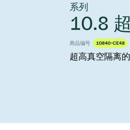
 Taiwan 2026
系列
year 2026 Results
age
Ad hoc announcement pursuant 
10.8
阀
nvestors
LR
印
s
统
商品编号
10840-CE48
挡器阀
超高真空隔离