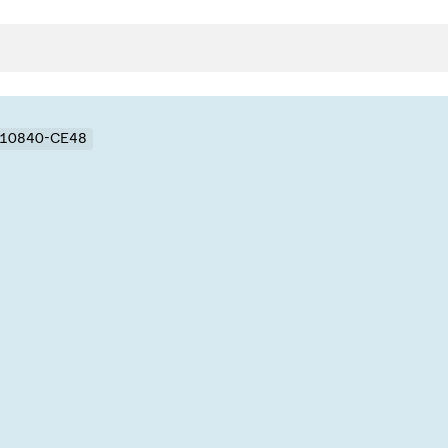
- 10840-CE48
封
决方案
rts
真空传
用
金属波纹管
真空多
离
积
学
bt
真空阀
统
联式或圆柱式真空阀
服务
ITE
统
)
6
活动新闻
7月 22, 2026
投资者新闻
A
ing
真空阀
新、赋能未来 ⸺
VAT Media Release on 
r