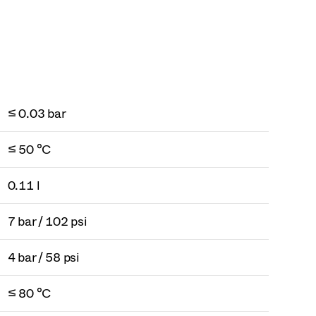
≤ 0.03 bar
≤ 50 °C
0.11 l
7 bar / 102 psi
4 bar / 58 psi
≤ 80 °C