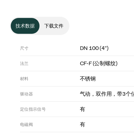
技术数据
下载文件
DN 100 (4")
尺寸
CF-F (公制螺纹)
法兰
不锈钢
材料
气动，双作用，带3个
驱动器
有
定位指示信号
有
电磁阀