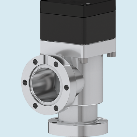
投资者关系
精准驱动、推动进步 ⸺ Semicon
精准创新
VAT角阀、内联式或圆柱式真空阀
OLED蒸发
涂层
晶体生长
固定价格翻新服务
公司治理
India 2026
Taiwan 
工作机会
真空蝶阀
离子植入术
行业
真空干燥
VAT服务中心
General Meeting
供应链管理
真空摆阀
化学气相沉积
真空灭菌
发电
Event calendar
下载文件
泄压/排气阀
OLED喷墨打印
药品冷冻干燥
研究
Analyst coverage
Glossary
气体计量/漏气阀
半导体无尘系统
您的应用
Contact for investors
联系我们
3位置真空阀
News services
真空止回阀
快关 / 束流阻挡器阀
真空全金属阀