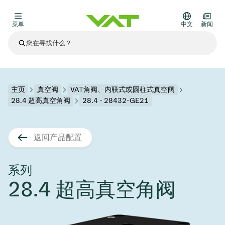
菜单
中文
新闻
最新资讯
查看所有新闻
关于VAT
主页
真空阀
VAT角阀、内联式或圆柱式真空阀
28.4 超高真空角阀
28.4 - 28432-GE21
真空阀
其他产品
返回产品配置
法兰连接与密封
医疗和制药应用
解决办法
真空控制阀
半导体生产
过程控制和隔离
显示干式蚀刻
真空炉
太阳能薄膜沉积
空间模拟
升级和改造解决方案
Financial reports
运动部件
科学仪器
系列
产品服务
28.4 超高真空角阀
真空隔离阀
基质转移
显示器生产
溅射
真空运输
半导体无尘系统
高能物理学
零部件
Presentations
VAT边缘焊接金属波纹管
企业责任
VAT真空闸阀
半导体无尘系统
薄膜封装(CVD)
科学仪器和医学
电池生产
标准维修服务
Shares and debt
真空模块
9月 17, 2026
活动新闻
9月 2, 2