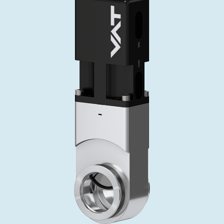
投资者关系
精准驱动、推动进步 ⸺ Semicon
精准创新
VAT角阀、内联式或圆柱式真空阀
OLED蒸发
涂层
晶体生长
固定价格翻新服务
公司治理
India 2026
Taiwan 
工作机会
真空蝶阀
离子植入术
行业
真空干燥
VAT服务中心
General Meeting
供应链管理
真空摆阀
化学气相沉积
真空灭菌
发电
Event calendar
下载文件
泄压/排气阀
OLED喷墨打印
药品冷冻干燥
研究
Analyst coverage
Glossary
气体计量/漏气阀
半导体无尘系统
您的应用
Contact for investors
联系我们
3位置真空阀
News services
真空止回阀
快关 / 束流阻挡器阀
真空全金属阀