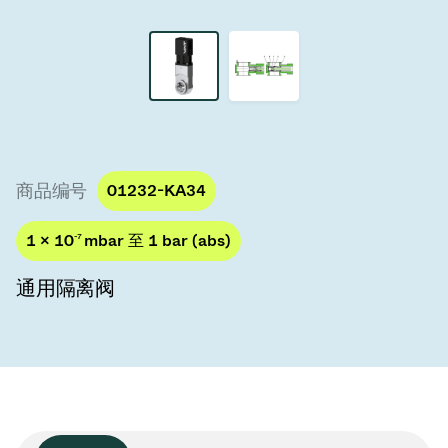
真空传输阀
真空传输门
真空多阀装置
真空阀设计选项
商品编号
01232-KA34
ITER真空阀目录
1 × 10
-7
mbar 至 1 bar (abs)
真空阀技术
通用隔离阀