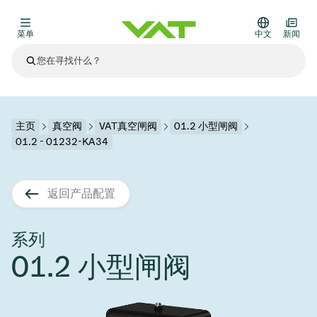
菜单
中文
新闻
最新资讯
查看所有新闻
关于VAT
主页
真空阀
VAT真空闸阀
01.2 小型闸阀
01.2 - 01232-KA34
真空阀
其他产品
返回产品配置
法兰连接与密封
医疗和制药应用
解决办法
真空控制阀
半导体生产
过程控制和隔离
显示干式蚀刻
真空炉
太阳能薄膜沉积
空间模拟
升级和改造解决方案
Financial reports
运动部件
科学仪器
系列
产品服务
01.2 小型闸阀
真空隔离阀
基质转移
显示器生产
溅射
真空运输
半导体无尘系统
高能物理学
零部件
Presentations
VAT边缘焊接金属波纹管
企业责任
VAT真空闸阀
半导体无尘系统
薄膜封装(CVD)
科学仪器和医学
电池生产
标准维修服务
Shares and debt
真空模块
9月 17, 2026
活动新闻
9月 2, 2