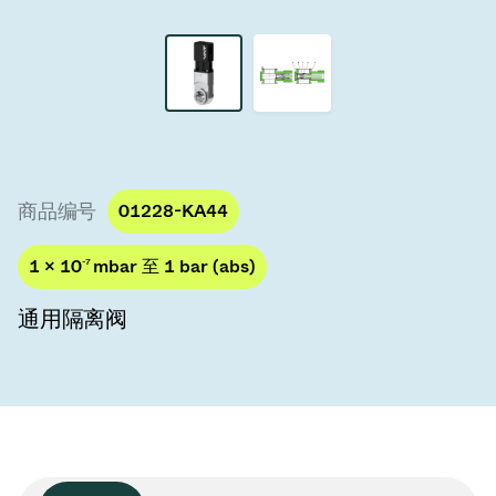
真空传输阀
真空传输门
真空多阀装置
真空阀设计选项
商品编号
01228-KA44
ITER真空阀目录
1 × 10
-7
mbar 至 1 bar (abs)
真空阀技术
通用隔离阀