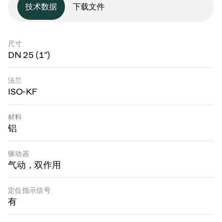
技术数据
下载文件
尺寸
DN 25 (1")
法兰
ISO-KF
材料
铝
驱动器
气动，双作用
定位指示信号
有