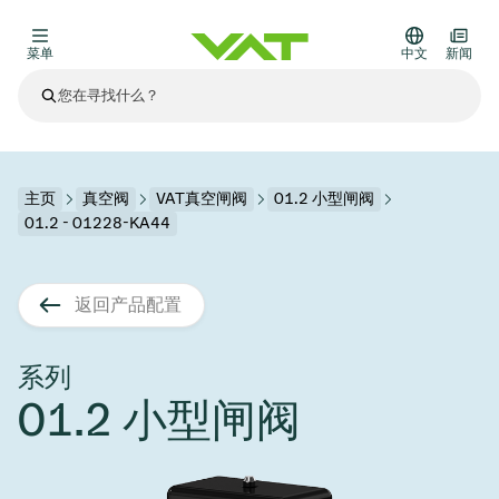
菜单
中文
新闻
最新资讯
查看所有新闻
关于VAT
主页
真空阀
VAT真空闸阀
01.2 小型闸阀
01.2 - 01228-KA44
真空阀
其他产品
返回产品配置
法兰连接与密封
医疗和制药应用
解决办法
真空控制阀
半导体生产
过程控制和隔离
显示干式蚀刻
真空炉
太阳能薄膜沉积
空间模拟
升级和改造解决方案
Financial reports
运动部件
科学仪器
系列
产品服务
01.2 小型闸阀
真空隔离阀
基质转移
显示器生产
溅射
真空运输
半导体无尘系统
高能物理学
零部件
Presentations
VAT边缘焊接金属波纹管
企业责任
VAT真空闸阀
半导体无尘系统
薄膜封装(CVD)
科学仪器和医学
电池生产
标准维修服务
Shares and debt
真空模块
9月 17, 2026
活动新闻
9月 2, 2