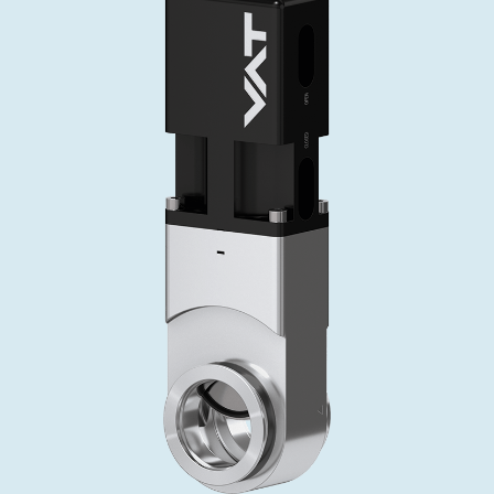
投资者关系
精准驱动、推动进步 ⸺ Semicon
精准创新
VAT角阀、内联式或圆柱式真空阀
OLED蒸发
涂层
晶体生长
固定价格翻新服务
公司治理
India 2026
Taiwan 
工作机会
真空蝶阀
离子植入术
行业
真空干燥
VAT服务中心
General Meeting
供应链管理
真空摆阀
化学气相沉积
真空灭菌
发电
Event calendar
下载文件
泄压/排气阀
OLED喷墨打印
药品冷冻干燥
研究
Analyst coverage
Glossary
气体计量/漏气阀
半导体无尘系统
您的应用
Contact for investors
联系我们
3位置真空阀
News services
真空止回阀
快关 / 束流阻挡器阀
真空全金属阀