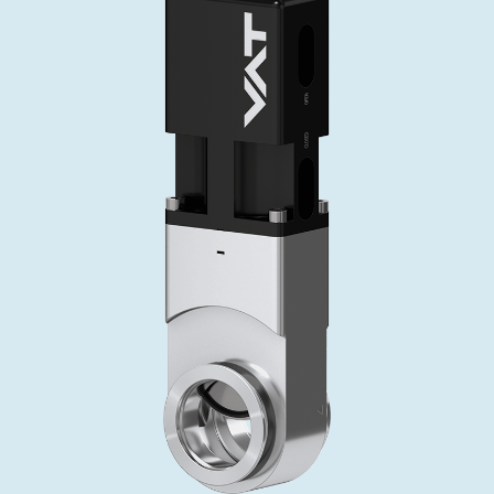
投资者关系
精准驱动、推动进步 ⸺ Semicon
精准创新
VAT角阀、内联式或圆柱式真空阀
OLED蒸发
涂层
晶体生长
固定价格翻新服务
公司治理
India 2026
Taiwan 
工作机会
真空蝶阀
离子植入术
行业
真空干燥
VAT服务中心
General Meeting
供应链管理
真空摆阀
化学气相沉积
真空灭菌
发电
Event calendar
下载文件
泄压/排气阀
OLED喷墨打印
药品冷冻干燥
研究
Analyst coverage
Glossary
气体计量/漏气阀
半导体无尘系统
您的应用
Contact for investors
联系我们
3位置真空阀
News services
真空止回阀
快关 / 束流阻挡器阀
真空全金属阀