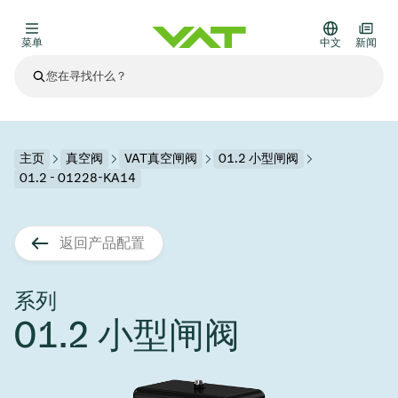
菜单
中文
新闻
最新资讯
查看所有新闻
关于VAT
主页
真空阀
VAT真空闸阀
01.2 小型闸阀
01.2 - 01228-KA14
真空阀
其他产品
返回产品配置
法兰连接与密封
医疗和制药应用
解决办法
真空控制阀
半导体生产
过程控制和隔离
显示干式蚀刻
真空炉
太阳能薄膜沉积
空间模拟
升级和改造解决方案
Financial reports
运动部件
科学仪器
系列
产品服务
01.2 小型闸阀
真空隔离阀
基质转移
显示器生产
溅射
真空运输
半导体无尘系统
高能物理学
零部件
Presentations
VAT边缘焊接金属波纹管
企业责任
VAT真空闸阀
半导体无尘系统
薄膜封装(CVD)
科学仪器和医学
电池生产
标准维修服务
Shares and debt
真空模块
9月 17, 2026
活动新闻
9月 2, 2