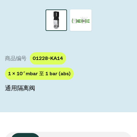
真空传输阀
真空传输门
真空多阀装置
真空阀设计选项
商品编号
01228-KA14
ITER真空阀目录
1 × 10
-7
mbar 至 1 bar (abs)
真空阀技术
通用隔离阀