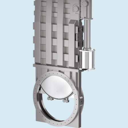
投资者关系
精准驱动、推动进步 ⸺ Semicon
精准创新
VAT角阀、内联式或圆柱式真空阀
OLED蒸发
涂层
晶体生长
固定价格翻新服务
公司治理
India 2026
Taiwan 
工作机会
真空蝶阀
离子植入术
行业
真空干燥
VAT服务中心
General Meeting
供应链管理
真空摆阀
化学气相沉积
真空灭菌
发电
Event calendar
下载文件
泄压/排气阀
OLED喷墨打印
药品冷冻干燥
研究
Analyst coverage
Glossary
气体计量/漏气阀
半导体无尘系统
您的应用
Contact for investors
联系我们
3位置真空阀
News services
真空止回阀
快关 / 束流阻挡器阀
真空全金属阀