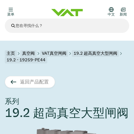
菜单
中文
新闻
最新资讯
查看所有新闻
关于VAT
主页
真空阀
VAT真空闸阀
19.2 超高真空大型闸阀
19.2 - 19259-PE44
真空阀
其他产品
返回产品配置
法兰连接与密封
医疗和制药应用
解决办法
真空控制阀
半导体生产
过程控制和隔离
显示干式蚀刻
真空炉
太阳能薄膜沉积
空间模拟
升级和改造解决方案
Financial reports
运动部件
科学仪器
系列
产品服务
19.2 超高真空大型闸阀
真空隔离阀
基质转移
显示器生产
溅射
真空运输
半导体无尘系统
高能物理学
零部件
Presentations
VAT边缘焊接金属波纹管
企业责任
VAT真空闸阀
半导体无尘系统
薄膜封装(CVD)
科学仪器和医学
电池生产
标准维修服务
Shares and debt
真空模块
9月 17, 2026
活动新闻
9月 2, 2