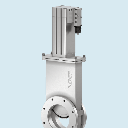
投资者关系
精准驱动、推动进步 ⸺ Semicon
精准创新
VAT角阀、内联式或圆柱式真空阀
OLED蒸发
涂层
晶体生长
固定价格翻新服务
公司治理
India 2026
Taiwan 
工作机会
真空蝶阀
离子植入术
行业
真空干燥
VAT服务中心
General Meeting
供应链管理
真空摆阀
化学气相沉积
真空灭菌
发电
Event calendar
下载文件
泄压/排气阀
OLED喷墨打印
药品冷冻干燥
研究
Analyst coverage
Glossary
气体计量/漏气阀
半导体无尘系统
您的应用
Contact for investors
联系我们
3位置真空阀
News services
真空止回阀
快关 / 束流阻挡器阀
真空全金属阀