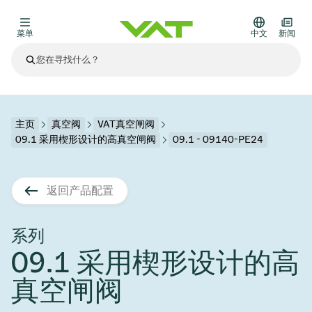
菜单
中文
新闻
最新资讯
查看所有新闻
关于VAT
主页
真空阀
VAT真空闸阀
09.1 采用楔形设计的高真空闸阀
09.1 - 09140-PE24
真空阀
其他产品
返回产品配置
法兰连接与密封
医疗和制药应用
解决办法
真空控制阀
半导体生产
过程控制和隔离
显示干式蚀刻
真空炉
太阳能薄膜沉积
空间模拟
升级和改造解决方案
Financial reports
运动部件
科学仪器
系列
产品服务
09.1 采用楔形设计的高
真空隔离阀
基质转移
显示器生产
溅射
真空运输
半导体无尘系统
高能物理学
零部件
Presentations
VAT边缘焊接金属波纹管
真空闸阀
企业责任
VAT真空闸阀
半导体无尘系统
薄膜封装(CVD)
科学仪器和医学
电池生产
标准维修服务
Shares and debt
真空模块
9月 17, 2026
活动新闻
9月 2, 2