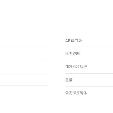
ΔP 阀门处
圧力範囲
加热和冷却率
重量
最高温度阀体