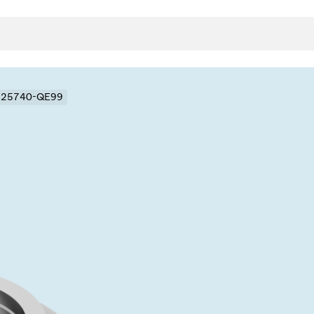
- 25740-QE99
封
决方案
rts
真空传
用
金属波纹管
真空多
离
积
学
bt
真空阀
统
联式或圆柱式真空阀
服务
ITE
统
)
6
活动新闻
7月 22, 2026
投资者新闻
A
ing
真空阀
新、赋能未来 ⸺
VAT Media Release on 
r