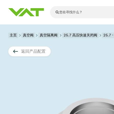
最新资讯
主页
真空阀
真空隔离阀
查看所有新闻
25.7 高压快速关闭阀
25.7 
关于VAT
真空阀
返回产品配置
法兰连接与密
其他产品
运动部件
真空控制阀
半导体生产
升级和改造解
Financial repo
医疗和制药应
VAT边缘焊接
真空隔离阀
显示器生产
零部件
Presentations
解决办法
科学仪器
过程控制和隔
显示干式蚀刻
真空炉
太阳能薄膜沉
空间模拟
真空模块
VAT真空闸阀
科学仪器和医
标准维修服务
Shares and de
基质转移
溅射
真空运输
半导体无尘系
高能物理学
产品服务
VAT角阀、内
涂层
固定价格翻新
公司治理
半导体无尘系
薄膜封装(CVD
电池生产
9月 17, 2026
活动新闻
9月 2, 202
真空蝶阀
行业
VAT服务中心
General Meet
企业责任
OLED蒸发
晶体生长
精准驱动、推动进步 ⸺
精准创
真空摆阀
发电
Event calenda