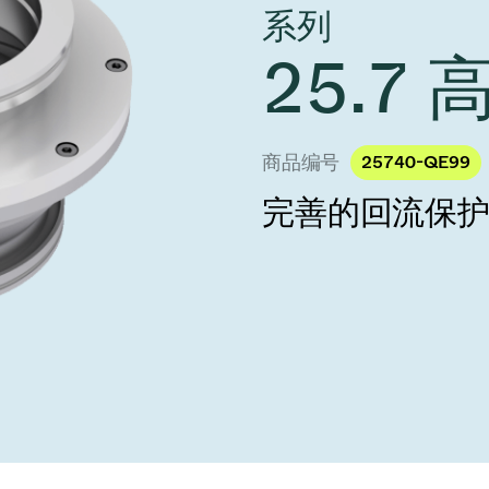
 Taiwan 2026
系列
year 2026 Results
age
Ad hoc announcement pursuant 
25.7
阀
nvestors
LR
印
s
统
商品编号
25740-QE99
挡器阀
完善的回流保