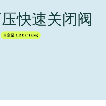
Acquisition of Atonarp
to Art. 53
Ad hoc announcement pursuant to Art. 53
 高压快速关闭阀
LR
真空至 1.2 bar (abs)
护