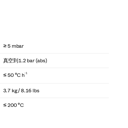
≥ 5 mbar
真空到1.2 bar (abs)
-1
≤ 50 °C h
3.7 kg / 8.16 lbs
≤ 200 °C