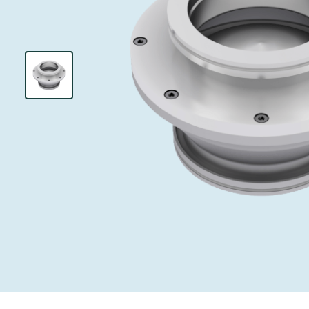
投资者关系
离子植入术
真空干燥
Semicon India 2026
Semicon
泄压/排气阀
研究
Analyst cover
化学气相沉积
真空灭菌
工作机会
气体计量/漏气
您的应用
Contact for i
OLED喷墨打
药品冷冻干燥
3位置真空阀
News service
供应链管理
半导体无尘系
真空止回阀
下载文件
快关 / 束流阻
真空全金属阀
Glossary
真空传输阀
联系我们