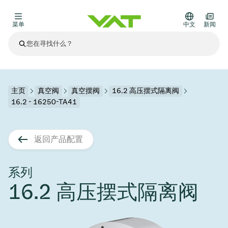
菜单
中文
新闻
最新资讯
查看所有新闻
关于VAT
主页
真空阀
真空摆阀
16.2 高压摆式隔离阀
16.2 - 16250-TA41
真空阀
其他产品
返回产品配置
法兰连接与密封
医疗和制药应用
解决办法
真空控制阀
半导体生产
过程控制和隔离
显示干式蚀刻
真空炉
太阳能薄膜沉积
空间模拟
升级和改造解决方案
Financial reports
运动部件
科学仪器
系列
产品服务
16.2 高压摆式隔离阀
真空隔离阀
基质转移
显示器生产
溅射
真空运输
半导体无尘系统
高能物理学
零部件
Presentations
VAT边缘焊接金属波纹管
企业责任
VAT真空闸阀
半导体无尘系统
薄膜封装(CVD)
科学仪器和医学
电池生产
标准维修服务
Shares and debt
真空模块
9月 17, 2026
活动新闻
9月 2, 2