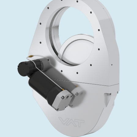
投资者关系
精准驱动、推动进步 ⸺ Semicon
精准创新
VAT角阀、内联式或圆柱式真空阀
OLED蒸发
涂层
晶体生长
固定价格翻新服务
公司治理
India 2026
Taiwan 
工作机会
真空蝶阀
离子植入术
行业
真空干燥
VAT服务中心
General Meeting
供应链管理
真空摆阀
化学气相沉积
真空灭菌
发电
Event calendar
下载文件
泄压/排气阀
OLED喷墨打印
药品冷冻干燥
研究
Analyst coverage
Glossary
气体计量/漏气阀
半导体无尘系统
您的应用
Contact for investors
联系我们
3位置真空阀
News services
真空止回阀
快关 / 束流阻挡器阀
真空全金属阀