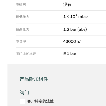
没有
电磁阀
-
6
1 × 10
mbar
最低压力
1.2 bar (abs)
最高压力
43000 ls⁻¹
电导率
≤ 1 bar
闸门上的压差
产品附加组件
阀门
客户特定的法兰