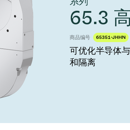
系列
 Taiwan 2026
year 2026 Results
age
65.3
Ad hoc announcement pursuant 
阀
nvestors
LR
印
s
统
商品编号
65351-JHHN
可优化半导体
挡器阀
和隔离