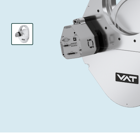
投资者关系
离子植入术
真空干燥
Semicon India 2026
Semicon
泄压/排气阀
研究
Analyst cover
化学气相沉积
真空灭菌
工作机会
气体计量/漏气
您的应用
Contact for i
OLED喷墨打
药品冷冻干燥
3位置真空阀
News service
供应链管理
半导体无尘系
真空止回阀
下载文件
快关 / 束流阻
真空全金属阀
Glossary
真空传输阀
联系我们