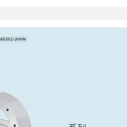
- 65351-JHHN
封
决方案
rts
真空传
用
金属波纹管
真空多
离
积
学
bt
真空阀
统
联式或圆柱式真空阀
服务
ITE
统
)
6
活动新闻
7月 22, 2026
投资者新闻
A
ing
真空阀
新、赋能未来 ⸺
VAT Media Release on 
r