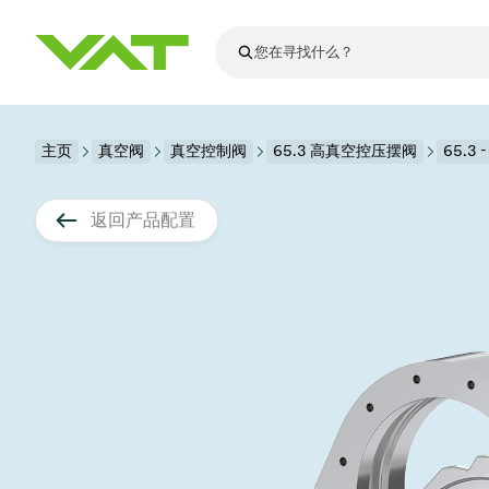
最新资讯
主页
真空阀
真空控制阀
查看所有新闻
65.3 高真空控压摆阀
65.3 
关于VAT
真空阀
返回产品配置
法兰连接与密
其他产品
运动部件
真空控制阀
半导体生产
升级和改造解
Financial repo
医疗和制药应
VAT边缘焊接
真空隔离阀
显示器生产
零部件
Presentations
解决办法
科学仪器
过程控制和隔
显示干式蚀刻
真空炉
太阳能薄膜沉
空间模拟
真空模块
VAT真空闸阀
科学仪器和医
标准维修服务
Shares and de
基质转移
溅射
真空运输
半导体无尘系
高能物理学
产品服务
VAT角阀、内
涂层
固定价格翻新
公司治理
半导体无尘系
薄膜封装(CVD
电池生产
9月 17, 2026
活动新闻
9月 2, 202
真空蝶阀
行业
VAT服务中心
General Meet
企业责任
OLED蒸发
晶体生长
精准驱动、推动进步 ⸺
精准创
真空摆阀
发电
Event calenda