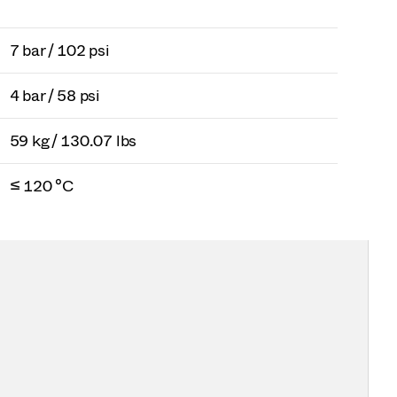
7 bar / 102 psi
4 bar / 58 psi
59 kg / 130.07 lbs
≤ 120 °C