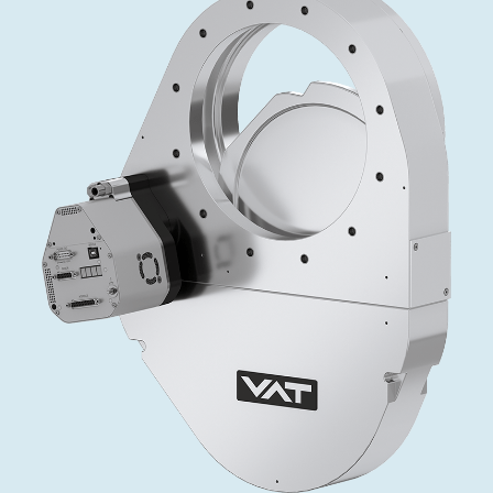
投资者关系
精准驱动、推动进步 ⸺ Semicon
精准创新
VAT角阀、内联式或圆柱式真空阀
OLED蒸发
涂层
晶体生长
固定价格翻新服务
公司治理
India 2026
Taiwan 
工作机会
真空蝶阀
离子植入术
行业
真空干燥
VAT服务中心
General Meeting
供应链管理
真空摆阀
化学气相沉积
真空灭菌
发电
Event calendar
下载文件
泄压/排气阀
OLED喷墨打印
药品冷冻干燥
研究
Analyst coverage
Glossary
气体计量/漏气阀
半导体无尘系统
您的应用
Contact for investors
联系我们
3位置真空阀
News services
真空止回阀
快关 / 束流阻挡器阀
真空全金属阀