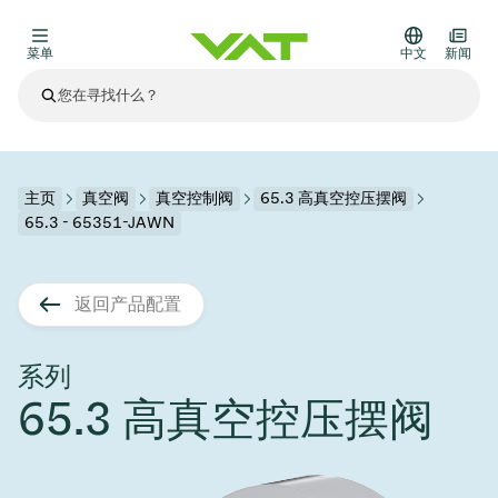
菜单
中文
新闻
最新资讯
查看所有新闻
关于VAT
主页
真空阀
真空控制阀
65.3 高真空控压摆阀
65.3 - 65351-JAWN
真空阀
其他产品
返回产品配置
法兰连接与密封
医疗和制药应用
解决办法
真空控制阀
半导体生产
过程控制和隔离
显示干式蚀刻
真空炉
太阳能薄膜沉积
空间模拟
升级和改造解决方案
Financial reports
运动部件
科学仪器
系列
产品服务
65.3 高真空控压摆阀
真空隔离阀
基质转移
显示器生产
溅射
真空运输
半导体无尘系统
高能物理学
零部件
Presentations
VAT边缘焊接金属波纹管
企业责任
VAT真空闸阀
半导体无尘系统
薄膜封装(CVD)
科学仪器和医学
电池生产
标准维修服务
Shares and debt
真空模块
9月 17, 2026
活动新闻
9月 2, 2